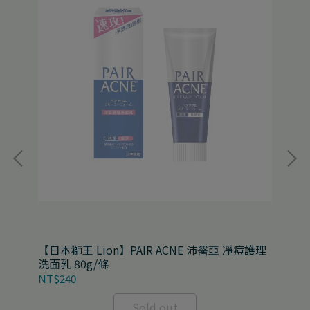
蜂草
【日本獅王 Lion】PAIR ACNE 沛醫亞 凈痘護理
【日
洗面乳 80g/條
13
NT$240
NT
Sold out