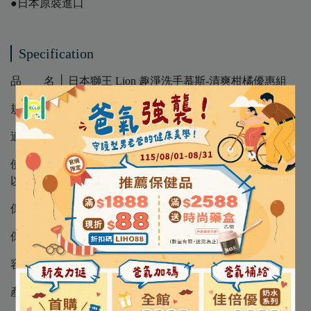
●日本原裝進口
Specification
品 名 │ 日本獅王 Lion 趣淨洗手慕斯-清爽柑橘優惠組
規 格 │ 洗手慕斯250mlx1+補充包200mlx2
適用對象 │ 小孩、大人均適用
使用方法 │ 先以水濕潤手部，取適量抹上，輕輕搓揉，再
以清水沖洗
保存方法 │ 請至於室內陰涼處，避免日光直射
保存期限 │ 3年
容 量 │ 按壓瓶 250 ml / 補充包 200ml
產 地 │ 日本