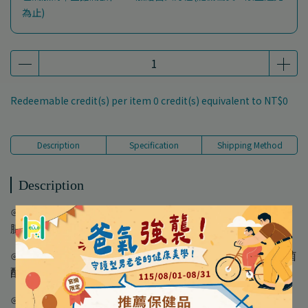
為止)
Redeemable credit(s) per item
0
credit(s) equivalent to
NT$0
Description
Specification
Shipping Method
Description
⊙獨特SSR技術- 經九道工序3倍工時精製而成洗感清爽不滑
膩
⊙植萃複合抗菌配方- 柳蘭萃取抗菌成份及Chlorhexidine抗菌
配方保護肌膚健康
⊙雙重天然水潤因子- 添加仙人掌萃取水潤因子加倍保水洗