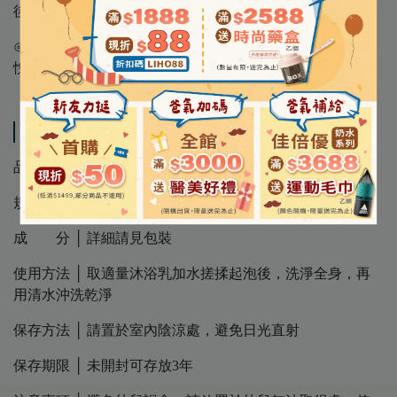
後肌膚水嫩不緊繃
⊙天然檸檬香蜂草精油- 溫柔保護肌膚清新香氛令人輕鬆愉
悅
Specification
品 名 │【綠的】抗菌沐浴乳補充包-檸檬香蜂草
規 格 │ 700mL/包
成 分 │ 詳細請見包裝
使用方法 │ 取適量沐浴乳加水搓揉起泡後，洗淨全身，再
用清水沖洗乾淨
保存方法 │ 請置於室內陰涼處，避免日光直射
保存期限 │ 未開封可存放3年