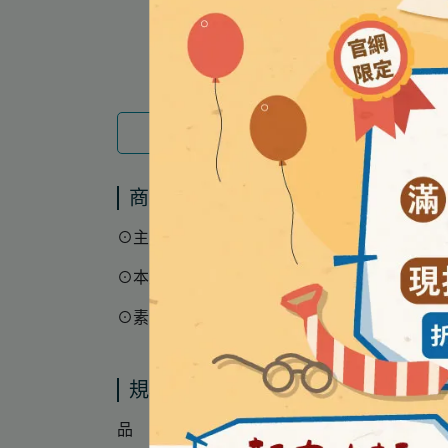
商品介紹
商品介紹
⊙主要成分為肌醇及葉酸
⊙本產品成分純淨簡單，口味溫和，可直接倒
⊙素食可食
規格說明
品 名 │ 【益韻Fertilaid】益韻粉包 備孕專