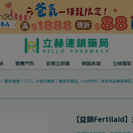
赫
實體門市
官網立即購
網路商城
立赫獨家
激推！👨‍⚕️👩‍⚕️
,
🌸春日優惠｜優惠保健品
,
⚡ 520快閃｜指定商品優惠專區
【益韻Fertilai