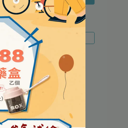
 」可以折抵紅利
11
點 (約等於
NT$11
)
運送方式