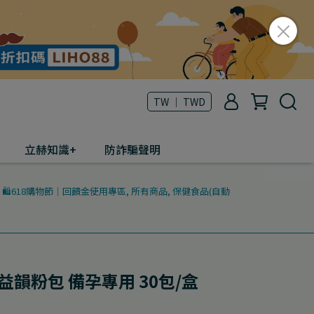
TW ｜ TWD
立赫知識+
防詐騙聲明
,
🛍️618購物節｜回饋金使用專區
,
所有商品
,
保健食品(自動
d】益韻粉包 備孕專用 30包/盒