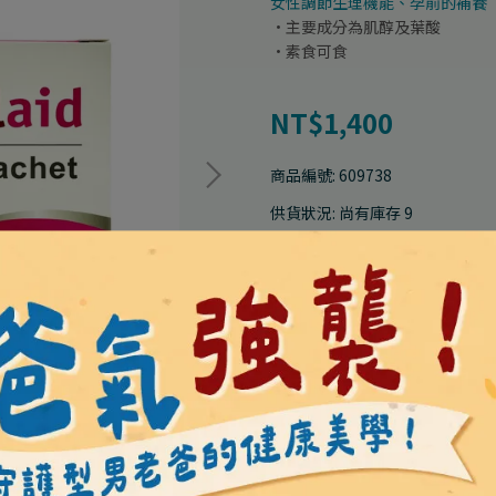
女性調節生理機能、孕前的補養
·主要成分為肌醇及葉酸
·素食可食
NT$1,400
商品編號:
609738
供貨狀況:
尚有庫存 9
此商品參與的優惠活動
爸氣加碼｜全館滿額$3000
加入購物車