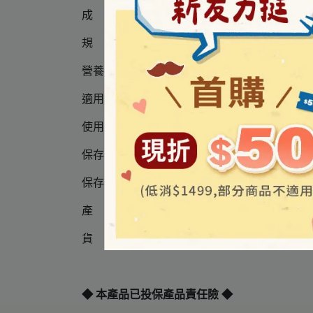
成 分 │ 請詳見圖片標示
規 格 │30包/盒
營養標示 │請詳見圖片標示
適用對象 │ 適孕年齡女性、孕婦
使用方法 │ 每日2次，每次1包；或依據專業
保存方法 │ 置於陰涼乾燥處，避免陽光直射
保存期限 │ 3年 ( 因每批效期可能不同，請以外
產 地 │ 台灣
貨 源 │ 公司貨
◆ 本產品已投保產品責任險 ◆