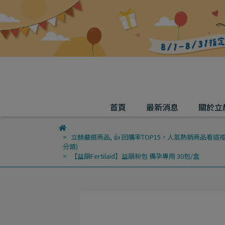
首頁
最新消息
關於立
立赫嚴選商品
,
👍 回購率TOP15，人氣熱銷商品看這裡！藥師
分類)
【益韻Fertilaid】益韻粉包 備孕專用 30包/盒