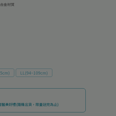
鈦合金材質
95cm)
LL(94~109cm)
加贈醫美好禮(隨機出貨，限量送完為止)