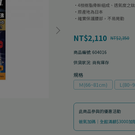
·4枝樹脂骨幹組成、透氣度之
·原產地為日本
·確實保護腰部，不易晃動
NT$2,110
NT$2,350
商品編號:
604016
供貨狀況:
尚有庫存
規格
Ｍ(66~81cm)
L(80~
此商品參與的優惠活動
爸氣加碼｜全館滿額$3000