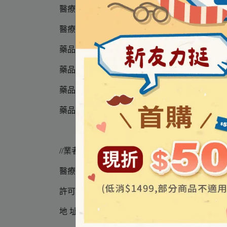
醫療器材許可證品名 │撒隆巴斯 腰部護具 (未滅
醫療器材許可證核准字號 │衛部醫器輸壹字第021
藥品申請商名稱 │ 日商久光製藥股份有限公司
藥品申請商地址 │ 台北市松山區復興北路369號
藥品製造廠名稱 │HISAMITSU PHARMACEUTICA
藥品製造廠地址 │408, TASHIRODAIKAN-MACHI
//業者資訊
醫療器材商名稱 │ 立赫健康生活事業股份有限
許可執照字號 │ 新北府重衛醫器販 字第 MD62310
地 址 │ 新北市三重區重新路四段97號6樓