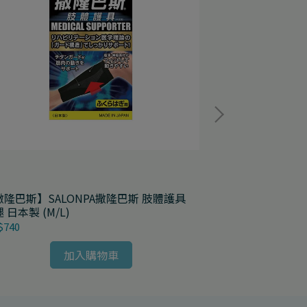
撒隆巴斯】SALONPA撒隆巴斯 肢體護具
【撒隆巴斯】SA
小腿 日本製 (M/L)
手肘 日本製 (M/
$740
NT$620
加入購物車