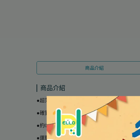
商品介紹
商品介紹
●超薄彈性料材料及4枝樹脂骨幹組成
●確實保護腰部，不易晃動
●約0.6mm之超薄
●運動時自由彎曲延伸活動自如