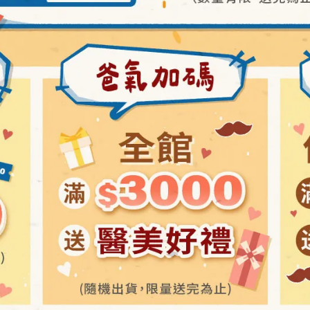
菌)
267號
台北分公司
4樓之3
L CO., INC.
, TOSU, SAGA, JAPAN
公司
02509 號