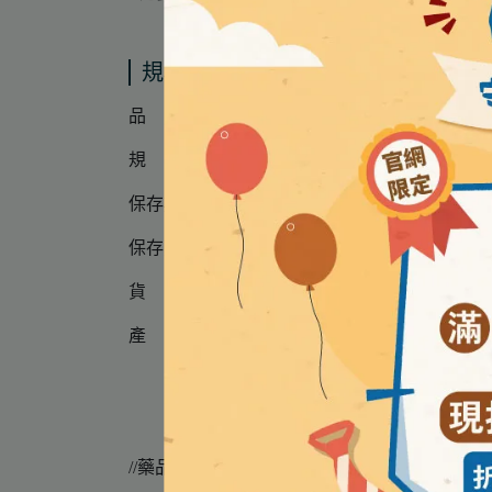
規格說明
品 名 │ 撒隆巴斯 腰部護具 (未滅菌)
規 格 │ 一入
保存期限 │ 5年 ( 因每批效期可能不同，請以外
保存方法 │ 請於室溫乾燥陰涼處
貨 源 │ 公司貨
產 地 │ 日本
//藥品資訊