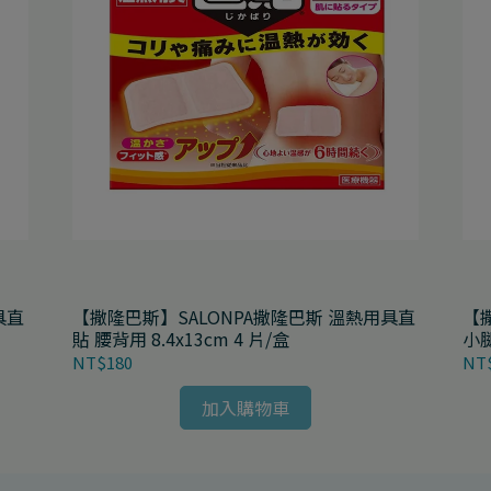
具直
【撒隆巴斯】SALONPA撒隆巴斯 溫熱用具直
【
貼 腰背用 8.4x13cm 4 片/盒
NT$180
NT
加入購物車