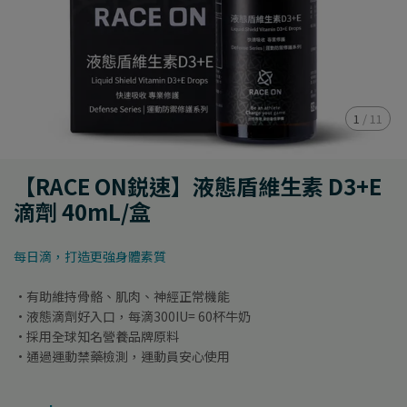
1
/
11
【RACE ON鋭速】液態盾維生素 D3+E
滴劑 40mL/盒
每日滴，打造更強身體素質
·有助維持骨骼、肌肉、神經正常機能
·液態滴劑好入口，每滴300IU= 60杯牛奶
·採用全球知名營養品牌原料
·通過運動禁藥檢測，運動員安心使用