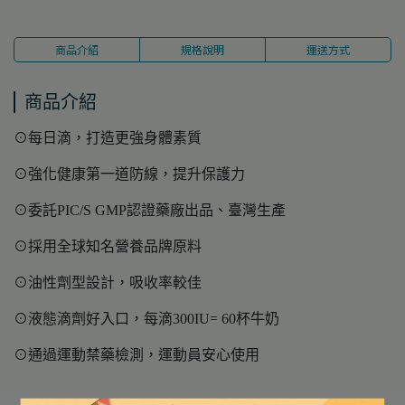
商品介紹
規格說明
運送方式
商品介紹
⊙每日滴，打造更強身體素質
⊙強化健康第一道防線，提升保護力
⊙委託PIC/S GMP認證藥廠出品、臺灣生產
⊙採用全球知名營養品牌原料
⊙油性劑型設計，吸收率較佳
⊙液態滴劑好入口，每滴300IU= 60杯牛奶
⊙通過運動禁藥檢測，運動員安心使用