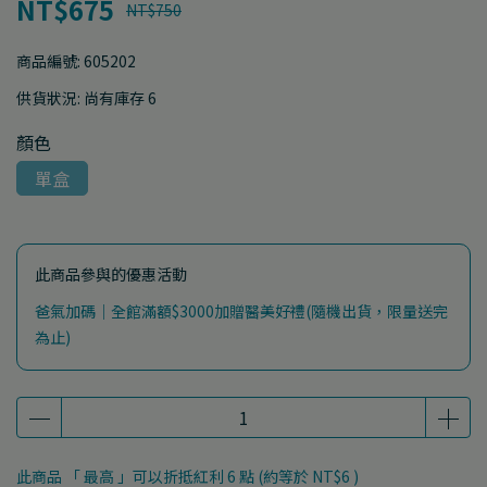
NT$675
NT$750
商品編號:
605202
供貨狀況:
尚有庫存 6
顏色
單盒
此商品參與的優惠活動
爸氣加碼｜全館滿額$3000加贈醫美好禮(隨機出貨，限量送完
為止)
此商品 「 最高 」可以折抵紅利
6
點 (約等於
NT$6
)