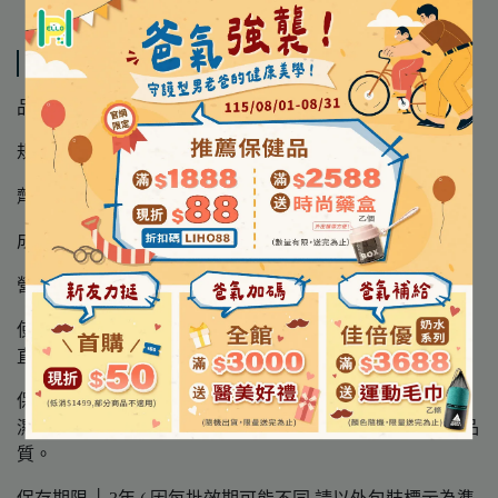
規格說明
品 名 │ 【RACE ON鋭速】液態盾維生素 D3+E 滴劑
規 格 │ 40mL/盒
劑 型 │ 液體
成 分 │ 中鏈三酸甘油酯、維生素D3、維生素E
營養標示 │ 請詳見圖片標示
使用方法 │ 每日1-2滴或依照專業保健指示使用，使用時可
直接滴入口中，或加入開水飲用
保存方法 │ 請置於室內陰涼處，避免陽光直射、高溫及潮
濕環境。開封後請儘量於18個月內使用完畢，以確保產品品
質。