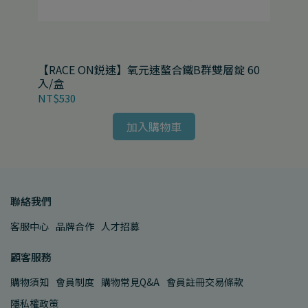
盒
【RACE ON鋭速】氧元速螯合鐵B群雙層錠 60
【R
入/盒
級版
NT$530
NT
加入購物車
聯絡我們
客服中心
品牌合作
人才招募
顧客服務
購物須知
會員制度
購物常見Q&A
會員註冊交易條款
隱私權政策