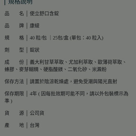
規格說明
品 名 │ 使立舒口含錠
品 牌 │ 康緹
規 格 │ 40 粒/包 ｜25包/盒 (單包：40 粒入)
劑 型 │ 錠狀
成 份 │ 義大利甘草萃取、尤加利萃取、歐薄荷萃取、
蜂膠、麥芽糊精、硬脂酸鎂、二氧化矽、米澱粉
保存方法 │ 請置於陰涼乾燥處，避免受潮與陽光直射
保存期限 │ 4年 ( 因每批效期可能不同，請以外包裝標示為
準 )
貨 源 │ 公司貨
產 地 │ 台灣