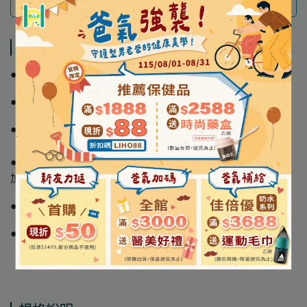
商品介紹
規格說明
運送方式
商品介紹
●生津止渴 潤喉爽聲
●具有獨特的香氣
●快速作用，使口氣芬芳而發揮效用
●原物料自義大利進口，採用精緻提煉的濃縮甘草粉末、尤
加利、薄荷、蜂膠，
●配合複合草本精油混合造粒，再委由GMP工廠打錠包裝。
●一次食用一錠；放入口中後，可感受到生津止渴。