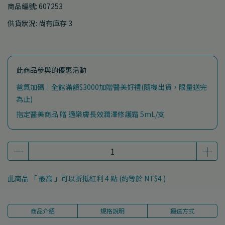
商品編號:
607253
供貨狀況:
尚有庫存 3
此商品參與的優惠活動
爸氣加碼｜全館滿額$3000加贈醫美好禮(隨機出貨，限量送完
為止)
指定醫美商品 贈 適樂膚長效潤澤修護霜 5mL/支
此商品 「 最高 」可以折抵紅利
4
點 (約等於
NT$4
)
商品介紹
規格說明
運送方式