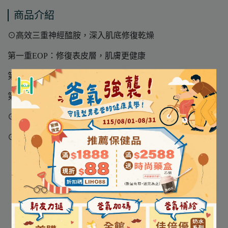
商品介紹
⊙高效三重神經醯胺，深入肌底修復乾燥
第一重EOP：修復表皮層，肌膚更健康
第二重NP：修復乾燥，肌膚更水潤透亮
第三重AP：幫助角質代謝，促進肌膚平滑、柔嫩!
⊙高修復菸鹼醯胺，舒緩敏感不適，改善暗沉瑕疵
⊙絕佳親膚玻尿酸讓肌膚高密集補水