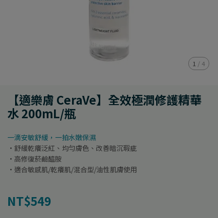
1
/
4
【適樂膚 CeraVe】全效極潤修護精華
水 200mL/瓶
​​一滴安敏舒緩，一拍水嫩保濕
·舒緩乾癢泛紅、均勻膚色、改善暗沉瑕疵
·高修復菸鹼醯胺
·適合敏感肌/乾癢肌/混合型/油性肌膚使用
NT$549