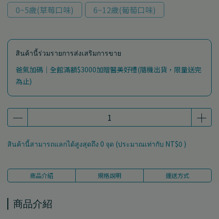
0~5歲(草莓口味)
6~12歲(葡萄口味)
สินค้านี้ร่วมรายการส่งเสริมการขาย
爸氣加碼｜全館滿額$3000加贈醫美好禮(隨機出貨，限量送完
為止)
สินค้านี้สามารถแลกได้สูงสุดถึง
0
จุด (ประมาณเท่ากับ
NT$0
)
商品介紹
規格說明
運送方式
商品介紹