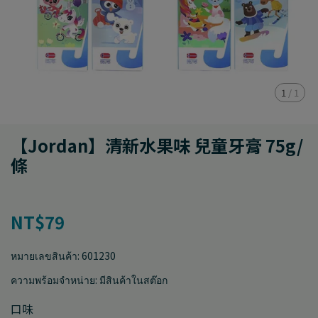
1
/
1
【Jordan】清新水果味 兒童牙膏 75g/
條
NT$79
หมายเลขสินค้า:
601230
ความพร้อมจำหน่าย:
มีสินค้าในสต๊อก
口味