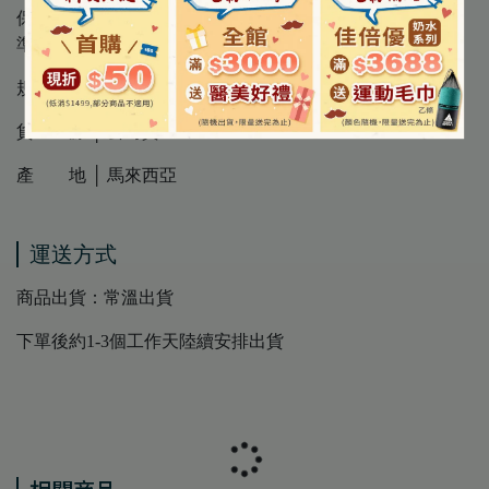
保存期限 │ 3年 ( 因每批效期可能不同，請以外包裝標示為
準 )
規 格 │ 75g
貨 源 │ 公司貨
產 地 │ 馬來西亞
運送方式
商品出貨：常溫出貨
下單後約1-3個工作天陸續安排出貨