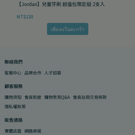
5支/
【Jordan】兒童牙刷 超值包限定組 2支入
【
NT$120
NT
เพิ่มลงในตะกร้า
聯絡我們
客服中心
品牌合作
人才招募
顧客服務
購物須知
會員制度
購物常見Q&A
會員註冊交易條款
隱私權政策
販售通路
實體店面
網路商城