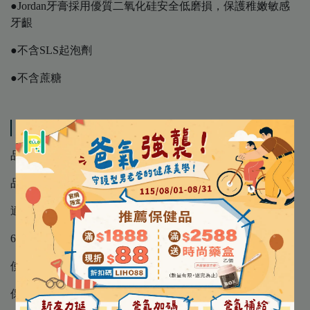
●Jordan牙膏採用優質二氧化硅安全低磨損，保護稚嫩敏感
牙齦
●不含SLS起泡劑
●不含蔗糖
規格說明
品 名 │ 挪威Jordan 清新水果味兒童牙膏
品 牌 │ Jordan
適用對象 │ 0~5歲 含氟量：500 ppm (乳牙專用)
6~12歲 含氟量：1000 ppm (恆牙專用)
使用方法 │ 與一般牙膏使用程序相同
保存方法 │ 請放置陰涼處，避免陽光直射