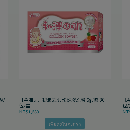
橙/
【孕哺兒】初潤之肌 珍珠膠原粉 5g/包 30
【孕
包/盒
包/
NT$1,680
NT$
เพิ่มลงในตะกร้า