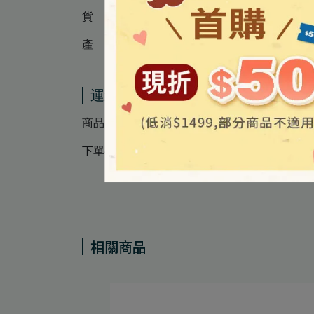
貨 源 │ 公司貨
產 地 │ 台灣
運送方式
商品出貨：常溫出貨
下單後約1-3天陸續安排出貨
相關商品