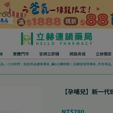
赫
實體門市
官網立即購
網路商城
立赫獨家
健品
,
⚡ 520快閃｜指定商品優惠專區
,
🛍️618購物節｜回饋金使用專區
,
所有商品
,
【孕哺兒】新一代BP
NT$780