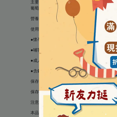
主要成分 │ 純淨天然海藻鈣末[含32%天然鈣
葡萄糖、乳糖、硬酯酸鎂 (食品製造用)、維生素C
營養標示 │ 請詳見外盒包裝
使用方法 │
●懷孕期：毎日5粒。
●哺乳期：毎日5粒。
●成人：毎日5粒。
●含鈣量5粒約500毫克。
保存方法 │ 請收納放置於陰涼乾燥處，避免
保存期限 │ 3年 (因每批效期可能不同，請以外
注意事項 │ 本品含牛奶及蛋製品，不適合其過
本品含天然果汁萃取風味極佳，且因富含維生