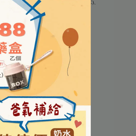
酸、檸檬酸鈉、香料、β-胡蘿蔔素、維生素C)、
CPP)、卵黃胜肽(BonepepTM)
月內食用完畢，並隨時旋緊瓶蓋。