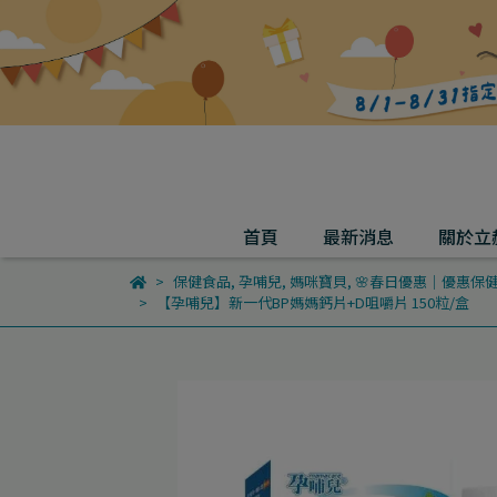
首頁
最新消息
關於立
保健食品
,
孕哺兒
,
媽咪寶貝
,
🌸春日優惠｜優惠保
【孕哺兒】新一代BP媽媽鈣片+D咀嚼片 150粒/盒