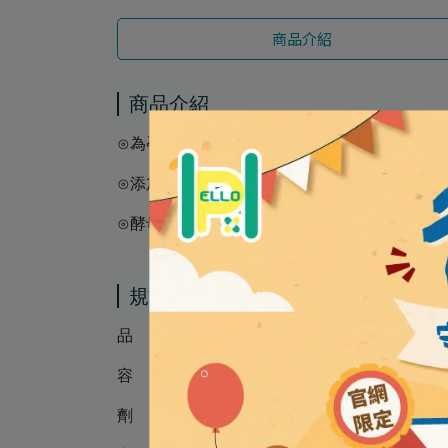
商品介紹
商品介紹
⊙為孕媽咪量身打造，小顆粒嚼錠芒果風味佳
⊙添加官方專利認證日本卵黃胜肽Bonepep™
⊙酵母維生素D+歐盟進口易吸收型海藻鈣
規格說明
品 名 │ 【孕哺兒】新一代BP媽媽鈣片+D
容 量 │ 150粒/盒
劑 型 │ 咀嚼片