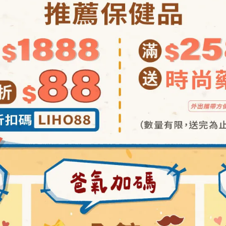
、鎂]、芒果果汁粉(砂糖、麥芽糊精、芒果泥、蘋果濃 縮汁、檸檬
、微晶纖維素、香料、酵母萃取物(含天然維生素D)、酪蛋白磷 酸胜肽(
陽光直射，開封後請於6個月內食用完畢
包裝標示為準)
敏體質者食用。
素，容易造成斑點及軟化屬正常現象，敬請「開封後」儘速於2個