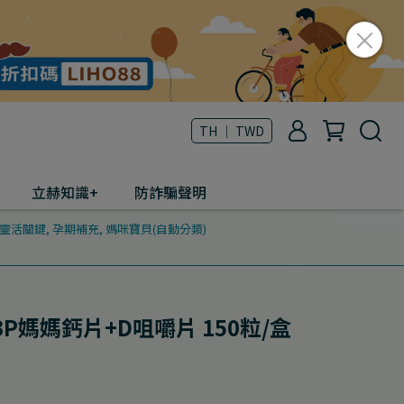
TH ｜ TWD
立赫知識+
防詐騙聲明
靈活關鍵
,
孕期補充
,
媽咪寶貝(自動分類)
媽媽鈣片+D咀嚼片 150粒/盒