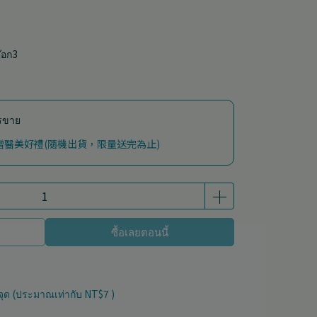
๊อก3
ารขาย
加贈醫美好禮(隨機出貨，限量送完為止)
ซื้อเลยตอนนี้
จุด (ประมาณเท่ากับ
NT$7
)