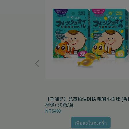
20顆/盒
【孕哺兒】兒童魚油DHA 咀嚼小魚球 (香
檸檬) 30顆/盒
NT$499
้า
เพิ่มลงในตะกร้า