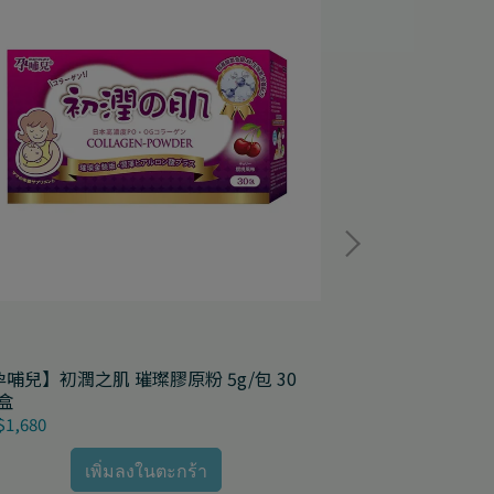
哺兒】初潤之肌 璀璨膠原粉 5g/包 30
【孕哺兒】卵磷脂
盒
1,680
NT$1,000
เพิ่มลงในตะกร้า
เ