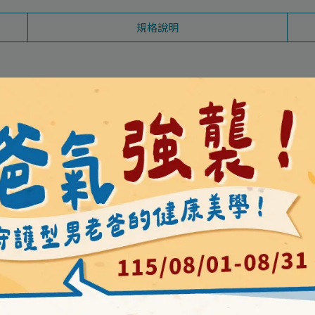
規格說明
咀嚼片