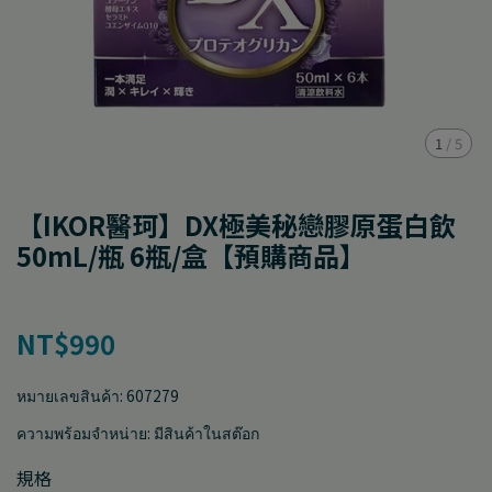
1
/
5
【IKOR醫珂】DX極美秘戀膠原蛋白飲
50mL/瓶 6瓶/盒【預購商品】
NT$990
หมายเลขสินค้า:
607279
ความพร้อมจำหน่าย:
มีสินค้าในสต๊อก
規格