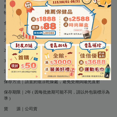
營養標示｜每一份量50毫升/熱量 28大卡、蛋白質 3.8公克、
脂肪 0公克、飽和脂肪 0公克、反式脂肪 0公克、碳水化合
物 3.2公克、糖 0公克、鈉 7.9毫克
食用方式｜
1.1天1瓶，持續使用一個月；後續依季節或狀況可調整至2
天1瓶，持續2個月。
2.飯前飯後皆可，最佳食用時間睡前。
3.短期速攻：1天2瓶，持續2週。
注意事項｜本產品非素食
保存方法｜請置於陰涼乾燥處，避免受潮與陽光直射
保存期限｜2年 ( 因每批效期可能不同，請以外包裝標示為
準 )
貨 源｜公司貨