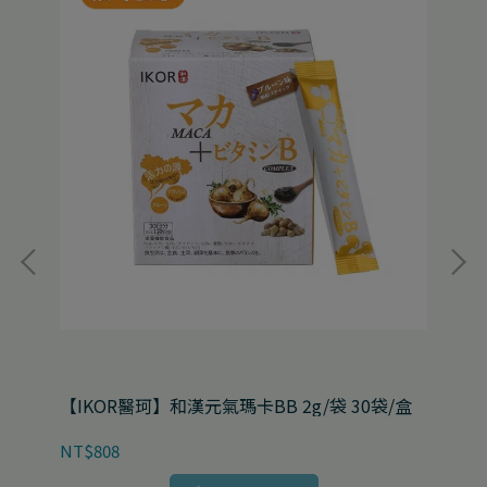
/盒
【IKOR醫珂】和漢元氣瑪卡BB 2g/袋 30袋/盒
【I
30
NT$808
NT