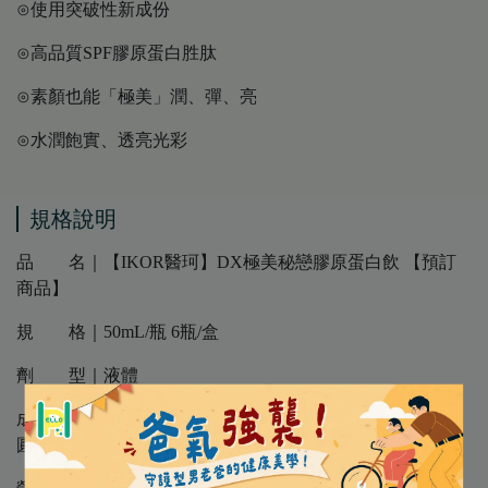
⊙使用突破性新成份
⊙高品質SPF膠原蛋白胜肽
⊙素顏也能「極美」潤、彈、亮
⊙水潤飽實、透亮光彩
規格說明
品 名｜【IKOR醫珂】DX極美秘戀膠原蛋白飲 【預訂
商品】
規 格｜50mL/瓶 6瓶/盒
劑 型｜液體
成 份｜日本鮭魚鼻萃取物(蛋白聚醣)、膠原蛋白胜肽、
圓酵母萃取物(含穀胱甘肽)、分子釘(神經醯胺)、CoQ10