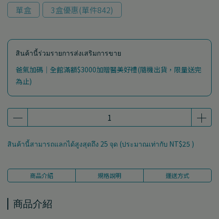
單盒
3盒優惠(單件842)
สินค้านี้ร่วมรายการส่งเสริมการขาย
爸氣加碼｜全館滿額$3000加贈醫美好禮(隨機出貨，限量送完
為止)
สินค้านี้สามารถแลกได้สูงสุดถึง
25
จุด (ประมาณเท่ากับ
NT$25
)
商品介紹
規格說明
運送方式
商品介紹