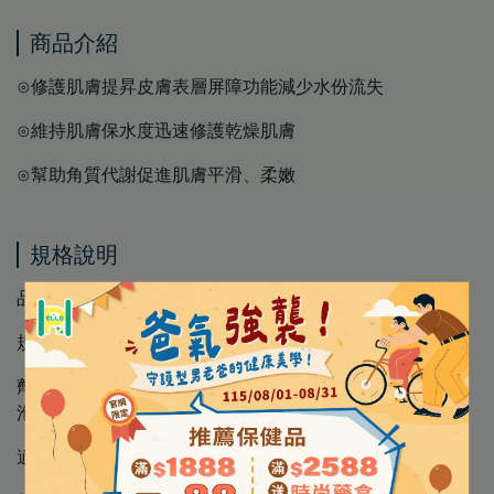
商品介紹
⊙修護肌膚提昇皮膚表層屏障功能減少水份流失
⊙維持肌膚保水度迅速修護乾燥肌膚
⊙幫助角質代謝促進肌膚平滑、柔嫩
規格說明
品 名 │水楊酸煥膚淨嫩潔膚露
規 格 │236mL/罐 473mL/罐
劑 型 │ 質地很水，流動性高，搓揉後會有細緻的綿密
泡沫，讓你感受無摩擦力洗淨肌膚
適用膚質 │ 適合敏感肌、一般肌