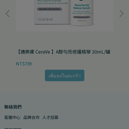
【適樂膚 CeraVe 】A醇勻亮修護精華 30mL/罐
【適
雙
NT$739
NT
เพิ่มลงในตะกร้า
聯絡我們
客服中心
品牌合作
人才招募