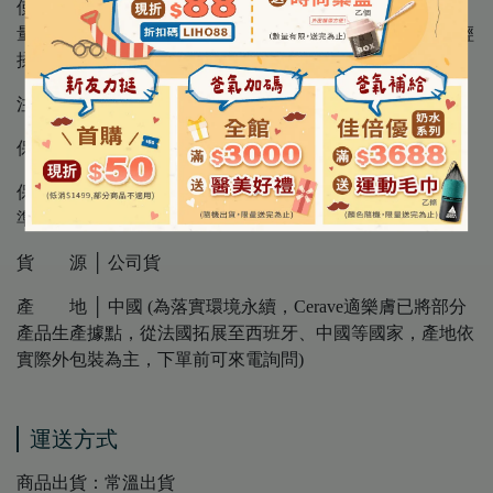
使用方法 │ 早晚都可以使用，軟化角質、清潔身體，取適
量本品於掌心，搓揉起豐富泡沫後塗抹在打濕的肌膚上，輕
揉按摩後以清水沖洗臉部與全身
注意事項 │ 使用後如有異常，請暫停使用
保存方法 │ 請置於室內陰涼處，避免陽光及潮濕環境
保存期限 │ 3年 ( 因每批效期可能不同，請以外包裝標示為
準 )
貨 源 │ 公司貨
產 地 │ 中國 (為落實環境永續，Cerave適樂膚已將部分
產品生產據點，從法國拓展至西班牙、中國等國家，產地依
實際外包裝為主，下單前可來電詢問)
運送方式
商品出貨：常溫出貨