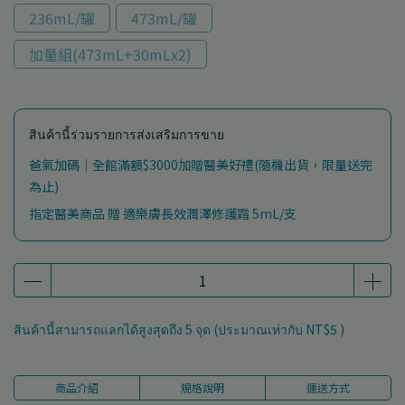
236mL/罐
473mL/罐
加量組(473mL+30mLx2)
สินค้านี้ร่วมรายการส่งเสริมการขาย
爸氣加碼｜全館滿額$3000加贈醫美好禮(隨機出貨，限量送完
為止)
指定醫美商品 贈 適樂膚長效潤澤修護霜 5mL/支
สินค้านี้สามารถแลกได้สูงสุดถึง
5
จุด (ประมาณเท่ากับ
NT$5
)
商品介紹
規格說明
運送方式