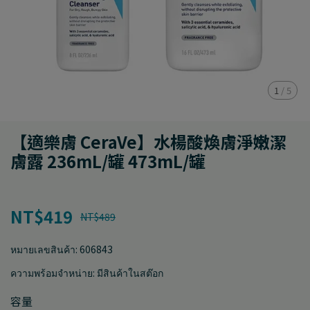
1
/
5
【適樂膚 CeraVe】水楊酸煥膚淨嫩潔
膚露 236mL/罐 473mL/罐
NT$419
NT$489
หมายเลขสินค้า:
606843
ความพร้อมจำหน่าย:
มีสินค้าในสต๊อก
容量