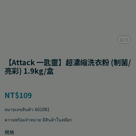
1
/
3
【Attack 一匙靈】超濃縮洗衣粉 (制菌/
亮彩) 1.9kg/盒
NT$109
หมายเลขสินค้า:
601081
ความพร้อมจำหน่าย:
มีสินค้าในสต๊อก
規格