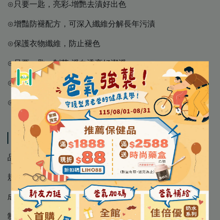
⊙只要一匙，亮彩-增艷去漬好出色
⊙增豔防褪配方，可深入纖維分解長年污漬
⊙保護衣物纖維，防止褪色
⊙只要一匙，制菌-淨白透亮好潔淨
⊙雙效生物科技酵素，可深入纖維
⊙清除食物、衣領袖口汙漬等難洗頑垢
規格說明
品 名 │【Attack 一匙靈】超濃縮洗衣粉
規 格 │ (制菌/亮彩)1.9kg/盒/包
成 分 │
制菌：纖維酵素(Cellulase) 、衣領污垢分解酵素(Protease)