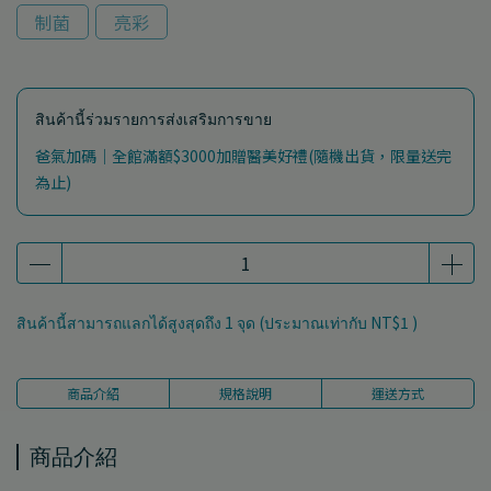
制菌
亮彩
สินค้านี้ร่วมรายการส่งเสริมการขาย
爸氣加碼｜全館滿額$3000加贈醫美好禮(隨機出貨，限量送完
為止)
สินค้านี้สามารถแลกได้สูงสุดถึง
1
จุด (ประมาณเท่ากับ
NT$1
)
商品介紹
規格說明
運送方式
商品介紹