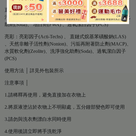
直鏈式烷基苯磺酸鈉(LAS) 、天然非離子活性劑(Nonion)、
污垢再附著防止劑(MACP)、水質軟化劑(Zeolite)、洗淨強化
助劑(Soda)、 增白劑(FWA) 、過氧潔白因子(PCS)
亮彩：亮彩因子(Acti-Techs) 、 直鏈式烷基苯磺酸鈉(LAS)
、天然非離子活性劑(Nonion)、污垢再附著防止劑(MACP)、
水質軟化劑(Zeolite)、洗淨強化助劑(Soda)、過氧潔白因子
(PCS)
使用方法 │ 詳見外包裝所示
注意事項 │
1.請稀釋再使用，避免直接加在衣物上
2.將原液塗沾於衣物上不明顯處，五分鐘部變色即可使用
3.請勿與洗衣劑漂白水同時使用
4.使用後請立即將手洗乾淨