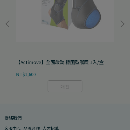
【Actimove】全面啟動 穩固型護踝 1入/盒
【
黑色
NT$1,600
NT
매진
聯絡我們
客服中心
品牌合作
人才招募