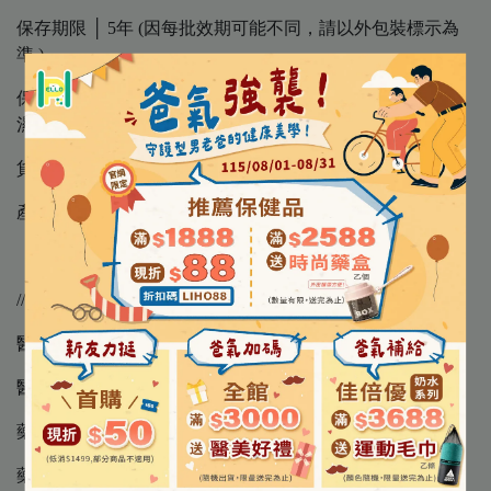
保存期限 │ 5年 (因每批效期可能不同，請以外包裝標示為
準 )
保存方法 │ 請置於室內陰涼處，避免陽光直射、高溫及潮
濕環境
貨 源 │ 公司貨
產 地 │ 德國品牌 中國製造
//商品資訊
醫療器材許可證品名 │“旭昇”肢體裝具（未滅菌）
醫療器材許可證核准字號 │衛部醫器陸輸壹字第004362號
藥商名稱 │ 旭昇儀器有限公司
藥商地址 │ 新北市汐止區新台五路1段116號21樓