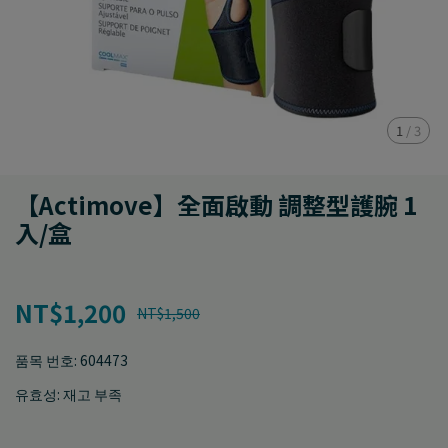
1
/
3
【Actimove】全面啟動 調整型護腕 1
入/盒
NT$1,200
NT$1,500
품목 번호:
604473
유효성:
재고 부족