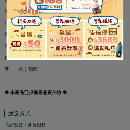
使用方法 │ 每天飯後服用 2 粒膠囊，含足夠水分
注意事項 │ 請詳見圖片標示
保存方法 │ 請詳見圖片標示
保存期限 │ 30個月
貨 源 │ 公司貨
產 地 │ 德國
◆ 本產品已投保產品責任險 ◆
運送方式
商品出貨：常溫出貨