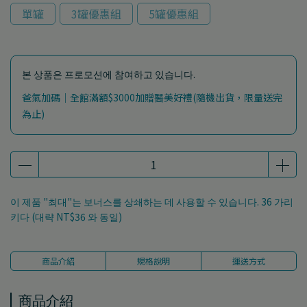
單罐
3罐優惠組
5罐優惠組
본 상품은 프로모션에 참여하고 있습니다.
爸氣加碼｜全館滿額$3000加贈醫美好禮(隨機出貨，限量送完
為止)
이 제품 "최대"는 보너스를 상쇄하는 데 사용할 수 있습니다.
36
가리
키다 (대략
NT$36
와 동일)
商品介紹
規格說明
運送方式
商品介紹