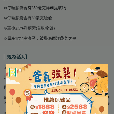
⊙每粒膠囊含有350毫克洋薊提取物
⊙每粒膠囊含有50毫克膽鹼
⊙至少2.5%洋薊素(苦味物質)
⊙原產於地中海區，被譽為西洋蔬菜之皇
規格說明
品 名 │【Sanct Bernhard 聖伯納德】朝鮮薊膠囊
規 格 │ 150顆/罐
劑 型 │ 膠囊
成 分 │ 朝鮮薊提取物（56%）、填充劑麥芽糖糊精、酒
石酸氫膽鹼、明膠、填充劑微晶纖維素、抗結塊劑硬脂酸鎂
營養標示 │ 請詳見圖片標示