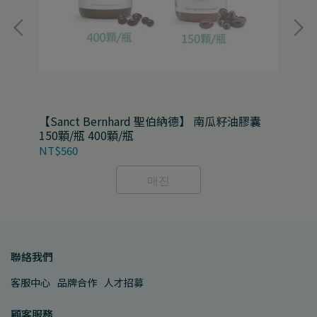
20
【Sanct Bernhard 聖伯納德】 南瓜籽油膠囊
【S
150顆/瓶 400顆/瓶
囊 
NT$560
NT
매진
聯絡我們
客服中心
品牌合作
人才招募
顧客服務