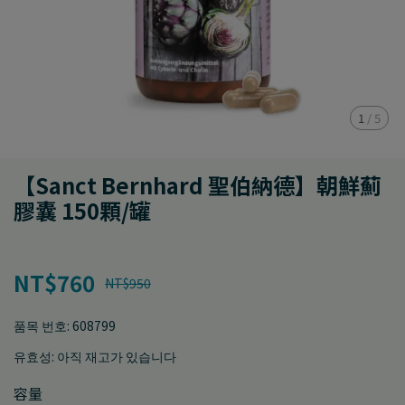
1
/
5
【Sanct Bernhard 聖伯納德】朝鮮薊
膠囊 150顆/罐
NT$760
NT$950
품목 번호:
608799
유효성:
아직 재고가 있습니다
容量