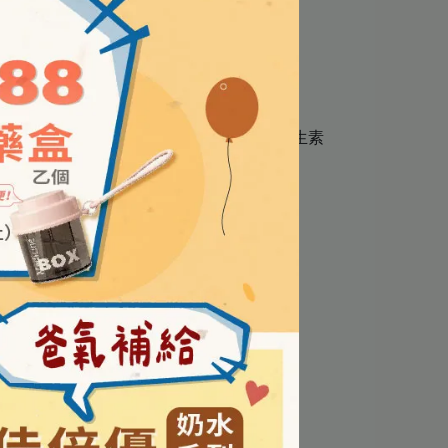
素D3、橄欖油)、檸檬香料(膠囊內容物)、維生素