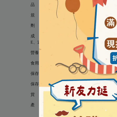
品 牌 │ Nordic Naturals 北歐天然
規 格 │ 60粒
劑 型 │ 膠囊
成 分 │ 魚油(來自沙丁魚、鯷魚)(含EPA、
E、迷迭香葉萃取物
營養標示 │ 請詳見商品營養標示
食用建議 │ 每日兩粒，飯後食用，或請諮詢醫
保存方法 │ 存放於常溫之陰涼乾燥處，避免陽
保存期限 │ 3年 ( 因每批效期可能不同，請以外
貨 源 │ 公司貨
產 地 │ 美國