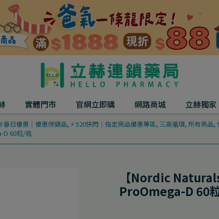
赫
實體門市
官網立即購
網路商城
立赫獨家
🌸春日優惠｜優惠保健品
,
⚡ 520快閃｜指定商品優惠專區
,
三高循環
,
所有商品
,
-D 60粒/瓶
【Nordic Natu
ProOmega-D 60