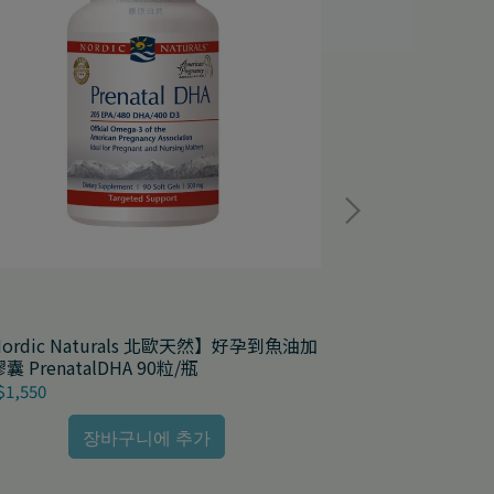
ordic Naturals 北歐天然】好孕到魚油加
【Nordic Na
囊 PrenatalDHA 90粒/瓶
1,550
NT$1,650
장바구니에 추가
장