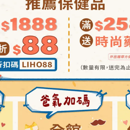
DHA)、明膠、甘油、水、檸檬香料(膠囊殼)、維生素D3(含維生
師或藥師
光直射
包裝標示為準 )