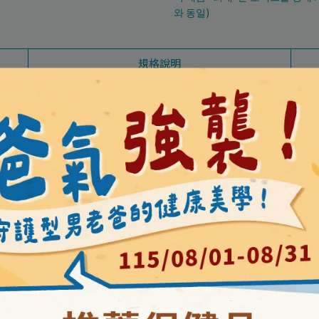
와 동일)
規格說明
調整體質
佳
何化學成分來萃取魚油
ProOmega-D