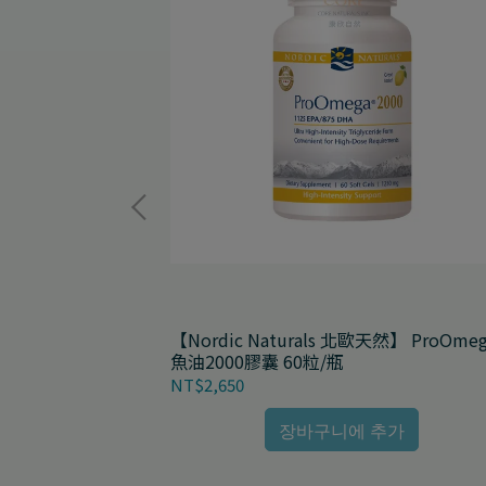
北歐天然】寵物魚油膠囊
【Nordic Naturals 北歐天然】 ProOme
魚油2000膠囊 60粒/瓶
NT$2,650
추가
장바구니에 추가