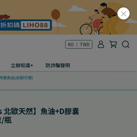
KO ｜ TWD
立赫知識+
防詐騙聲明
保健食品(自動分類)
rals 北歐天然】魚油+D膠囊
粒/瓶