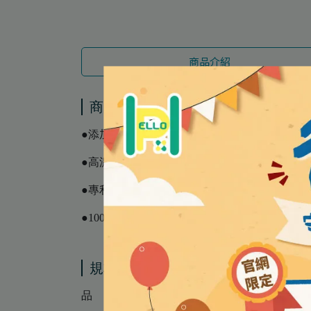
商品介紹
商品介紹
●添加天然維生素D3，可幫助調節生理機能，
●高濃縮魚油，天然三酸甘油酯型式，吸收率最
●專利分子酵素蒸餾法，品質更高，無使用任
●100%天然檸檬精華，增加其天然風味
規格說明
品 名 │ Nordic Naturals 北歐天然魚油+D膠囊 