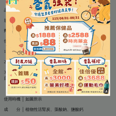
品 名 │ 日本共立製藥 活腎炭(粉末)粉色盒裝
規 格 │ 50包/盒
劑 型 │ 粉末顆粒狀
使用方法 │
1.用以下劑量(一日使用量)，直接餵食或混和於食物中
2.以混和濕食為佳，混合乾飼料時建議加入少許水
3.犬、貓：5kg以下 每日1包 、6-10kg 每日2包、11-20kg 每
日3包、21-30kg 每日4包、31kg以上 每日5包
使用時機 │ 如圖所示
成 分 │ 植物性活腎炭、藻酸鈉、鹽酸鈣