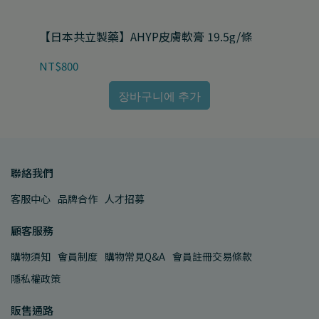
【日本共立製藥】AHYP皮膚軟膏 19.5g/條
【
NT$800
NT
장바구니에 추가
聯絡我們
客服中心
品牌合作
人才招募
顧客服務
購物須知
會員制度
購物常見Q&A
會員註冊交易條款
隱私權政策
販售通路