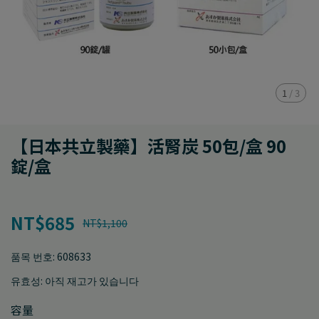
1
/
3
【日本共立製藥】活腎炭 50包/盒 90
錠/盒
NT$685
NT$1,100
품목 번호:
608633
유효성:
아직 재고가 있습니다
容量