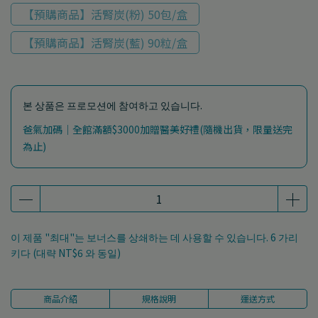
【預購商品】活腎炭(粉) 50包/盒
【預購商品】活腎炭(藍) 90粒/盒
본 상품은 프로모션에 참여하고 있습니다.
爸氣加碼｜全館滿額$3000加贈醫美好禮(隨機出貨，限量送完
為止)
이 제품 "최대"는 보너스를 상쇄하는 데 사용할 수 있습니다.
6
가리
키다 (대략
NT$6
와 동일)
商品介紹
規格說明
運送方式