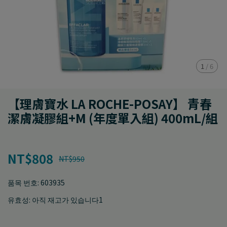
1
/
6
【理膚寶水 LA ROCHE-POSAY】 青春
潔膚凝膠組+M (年度單入組) 400mL/組
NT$808
NT$950
품목 번호:
603935
유효성:
아직 재고가 있습니다1