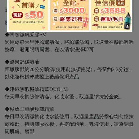
適用對象 │ 油性肌、混合肌、敏感肌
使用方法 │
◆青春潔膚凝膠+M
適用於每天早晚臉部清潔，將臉部沾濕，取適量在臉部輕輕
按摩，避開眼睛周圍，在以清水洗淨即可
◆溫泉舒緩噴液
距離臉部約20公分噴灑(使用前無須搖晃)，停留約2-3分鐘，
以化妝棉拭乾或擦上後續保濕產品
◆淨痘無瑕極效精華DUO+M
每天早晚於臉部清潔、化妝水後，取適量塗抹於全臉。
◆極效三重酸煥膚精華
每日早晚清潔於化妝水後使用，取適量產品於掌心均勻塗抹
於臉部，待肌膚吸收後，再搭配精華、乳液使用，請避開眼
周肌膚、唇部