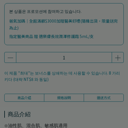
본 상품은 프로모션에 참여하고 있습니다.
爸氣加碼｜全館滿額$3000加贈醫美好禮(隨機出貨，限量送完
為止)
指定醫美商品 贈 適樂膚長效潤澤修護霜 5mL/支
이 제품 "최대"는 보너스를 상쇄하는 데 사용할 수 있습니다.
8
가리
키다 (대략
NT$8
와 동일)
商品介紹
規格說明
運送方式
商品介紹
⊙油性肌、混合肌、敏感肌適用