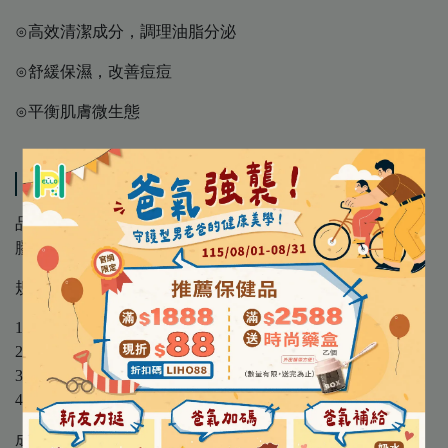
⊙高效清潔成分，調理油脂分泌
⊙舒緩保濕，改善痘痘
⊙平衡肌膚微生態
規格說明
品 名 │ 【理膚寶水 LA ROCHE-POSAY】 青春潔膚凝
膠組+M (年度單入組)
規 格 │
1. 青春潔膚凝膠+M 400ml x1
2. 溫泉舒緩噴液 50ml x1
3. 淨痘無瑕極效精華DUO+M 7.5ml x1
4. 極效三重酸煥膚精華 3ml x2
成 分 │ 請詳見產品外包裝標示