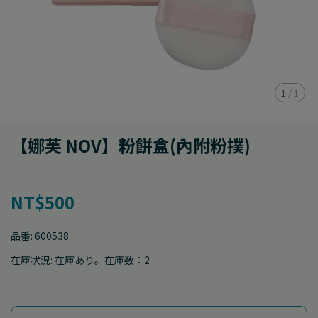
1
/
1
【娜芙 NOV】粉餅盒(內附粉撲)
NT$500
品番:
600538
在庫状況:
在庫あり。在庫数：2