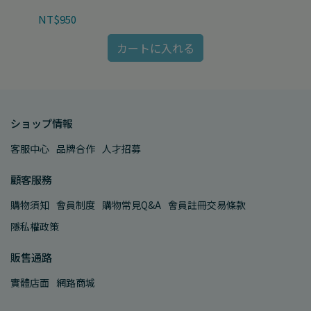
NT$950
NT
カートに入れる
ショップ情報
客服中心
品牌合作
人才招募
顧客服務
購物須知
會員制度
購物常見Q&A
會員註冊交易條款
隱私權政策
販售通路
實體店面
網路商城