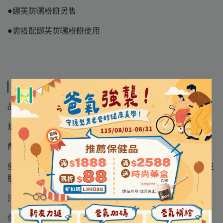
●娜芙防曬粉餅另售
●需搭配娜芙防曬粉餅使用
スペック
品 名 │ 潤膚乳液Ⅲ
規 格 │ 80 mL
劑 型 │ 液狀
使用方法 │於潤膚露後使用，按壓適量輕輕塗抹於全臉，使
肌膚充分吸收
注意事項 │ 限外用，皮膚不適時，請停止使用
保存方法 │ 請置陰涼乾燥處，避免潮濕、高溫、陽光直射