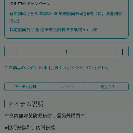
適用中のキャンペーン
爸氣加碼｜全館滿額$3000加贈醫美好禮(隨機出貨，限量送完
為止)
指定醫美商品 贈 適樂膚長效潤澤修護霜 5mL/支
この商品のポイント利用上限：
5
ポイント （
NT$5
相当）
アイテム説明
スペック
配送方法
アイテム説明
**盒內無娜芙防曬粉餅，需另外購買**
●輕巧好攜帶、內附粉撲