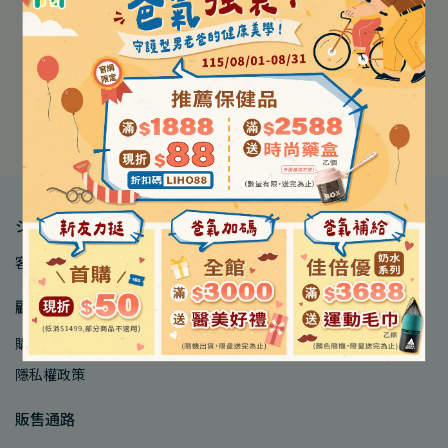
は存在しないか、すでに削除され
ました
ホームに戻る
ショップ情報
客服中心
品牌合作
人才招募
顧客服務
購物須知
會員制度
購物常見Q&A
會員註冊交易條款
隱私權政策
販售通路