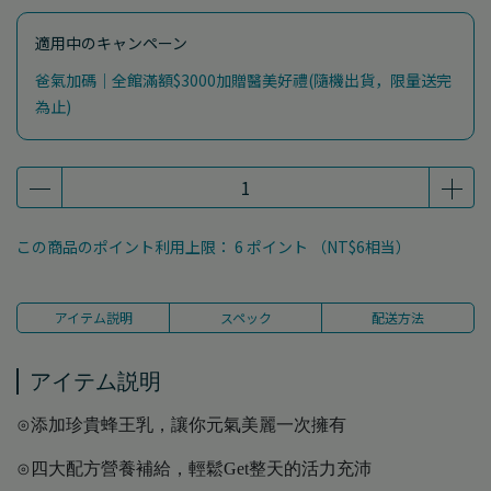
適用中のキャンペーン
爸氣加碼｜全館滿額$3000加贈醫美好禮(隨機出貨，限量送完
為止)
この商品のポイント利用上限：
6
ポイント （
NT$6
相当）
アイテム説明
スペック
配送方法
アイテム説明
⊙添加珍貴蜂王乳，讓你元氣美麗一次擁有
⊙四大配方營養補給，輕鬆Get整天的活力充沛