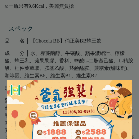
⊙一瓶只有9.6Kcal，美麗無負擔
スペック
品 名 │ 【Chocola BB】俏正美BB蜂王飲
成 分 │ 水、赤藻醣醇、牛磺酸、蘋果濃縮汁、檸檬
酸、蜂王乳、蘋果果膠、香料、鹽酸L-二胺基己酸、L-精胺
酸、杜仲葉萃取、胺基乙酸、菸鹼醯胺、蔗糖素(甜味劑)、
咖啡因、維生素B6、維生素B1、維生素B2
規 格 │ 50mL/罐 (10罐/盒)
營養標示 │ 蜂王乳300.0毫克、熱量9.6大卡、杜仲萃取60.0
毫克、咖啡因13.33毫克、蛋白質1.4公克、脂肪0.0公克、飽
和脂肪0.0公克、反式脂肪0.0公克、碳水化合物1.0公克、糖
0.4公克、鈉2.0毫克、赤藻糖醇2.5公克、牛磺酸1,500.0毫
克、離胺酸100.0毫克、L-精胺酸82.69毫克、甘胺酸50.0毫
克、菸鹼酸21.25毫克、維生素B21.88毫克、維生素B61.75毫