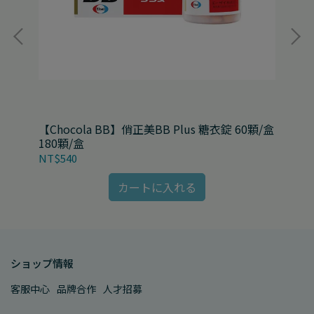
【Chocola BB】俏正美BB Plus 糖衣錠 60顆/盒
【C
180顆/盒
盒
NT$540
NT
カートに入れる
ショップ情報
客服中心
品牌合作
人才招募