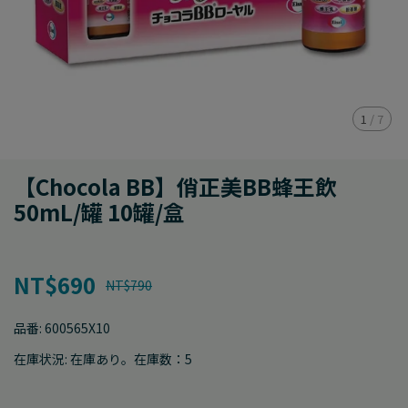
1
/
7
【Chocola BB】俏正美BB蜂王飲
50mL/罐 10罐/盒
NT$690
NT$790
品番:
600565X10
在庫状況:
在庫あり。在庫数：5