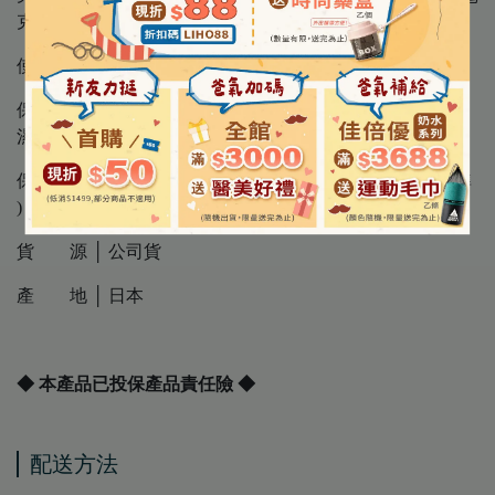
克、維生素B11.63毫克
使用方法 │ 每日1瓶，冰涼後飲用風味更佳。
保存方法 │ 請置於室內陰涼處，避免陽光直射、高溫及潮
濕環境
保存期限 │ 3年 ( 因每批效期可能不同,請以外包裝標示為準
)
貨 源 │ 公司貨
產 地 │ 日本
◆ 本產品已投保產品責任險 ◆
配送方法