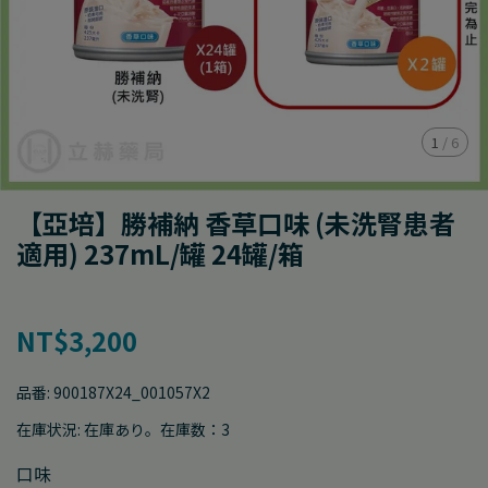
1
/
6
【亞培】勝補納 香草口味 (未洗腎患者
適用) 237mL/罐 24罐/箱
NT$3,200
品番:
900187X24_001057X2
在庫状況:
在庫あり。在庫数：3
口味