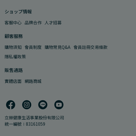
ショップ情報
客服中心
品牌合作
人才招募
顧客服務
購物須知
會員制度
購物常見Q&A
會員註冊交易條款
隱私權政策
販售通路
實體店面
網路商城
立赫健康生活事業股份有限公司
統一編號∣83161059