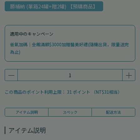
勝補納 (單箱24罐+贈2罐) 【預購商品】
適用中のキャンペーン
爸氣加碼｜全館滿額$3000加贈醫美好禮(隨機出貨，限量送完
為止)
この商品のポイント利用上限：
31
ポイント （
NT$31
相当）
アイテム説明
スペック
配送方法
アイテム説明