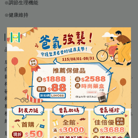
⊙調節生理機能
⊙健康維持
スペック
品 名 │【亞培】勝補納 香草口味 (未洗腎患者適用)
成 分 │ 水.玉米麥芽糊精.高油酸紅花籽油.分離牛奶蛋
白.異麥芽酮糖.糖.菜籽油.玉米麥芽糊精 (Fibersol 2).酪蛋白
鈉.甘油.果寡醣.大豆卵磷脂.香料.檸檬酸鉀.檸檬酸鈉.氯化鎂.
檸檬酸.氯化膽生僉.碳酸鎂.磷酸鎂.碳酸鈣.維生素C.L-肉酸.
磷酸鈣.鹿角菜膠.氯化鉀.牛磺酸.氯化鈉.氫氧化鉀.麥芽糊精.
椰子油.硫酸鋅.維生素E.硫酸亞鐵.菸鹼醯胺.本多酸鈣.葡萄
糖.維生素B6.硫酸錳.硫酸銅.維生素B1.維生素B2.維生素A棕
櫚酸酯.玉米油.葉酸.三氯化鉻.生物素.鉬酸鈉.碘化鉀.硒酸鈉.
維生素K1.維生素B12.維生素D3
規 格 │ 237mL/罐 (24罐/箱)