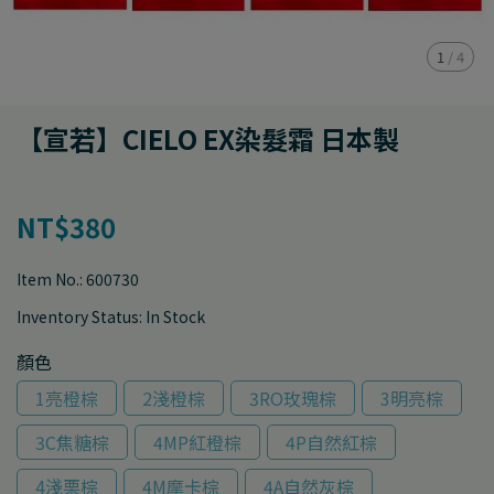
1
/
4
【宣若】CIELO EX染髮霜 日本製
NT$380
Item No.:
600730
Inventory Status:
In Stock
顏色
1亮橙棕
2淺橙棕
3RO玫瑰棕
3明亮棕
3C焦糖棕
4MP紅橙棕
4P自然紅棕
4淺栗棕
4M摩卡棕
4A自然灰棕