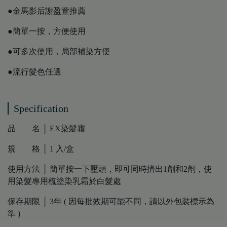
●金馬影后謝盈萱推薦
●簡單一按，方便使用
●可多次使用，局部補染方便
●流行髮色任選
Specification
品 名 │ EX染髮霜
規 格 │ 1 入/盒
使用方法 │ 簡單按一下壓頭，即可同時擠出1劑和2劑，使
用染髮專用梳塗染乳霜於白髮處
保存期限 │ 3年 ( 因每批效期可能不同，請以外包裝標示為
準 )