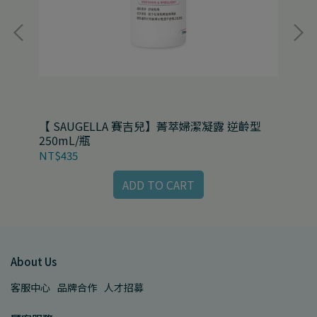
【 SAUGELLA 賽吉兒】菁萃婦潔凝露 逆齡型
【 
250mL/瓶
NT$435
NT
ADD TO CART
About Us
客服中心
品牌合作
人才招募