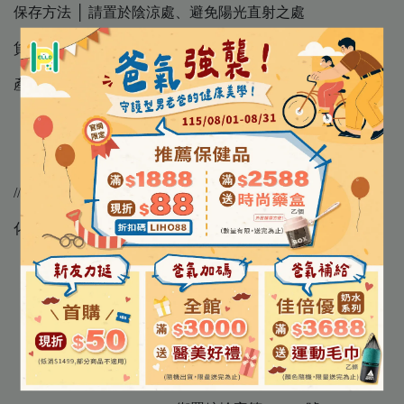
保存方法 │ 請置於陰涼處、避免陽光直射之處
貨 源 │ 公司貨
產 地 │ 日本
//商品資訊
化粧品許可證核准字號 │ 衛署粧輸字第017404號
衛署粧輸字第017405號
衛署粧輸字第017406號
衛署粧輸字第017407號
衛署粧輸字第017408號