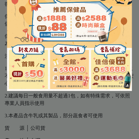
復其補充效率最佳
保存方法 │ 請置於陰涼乾燥處，避免陽光直射。開封後請
儘速食用完畢，以確保產品品質。
保存期限 │ 15個月 ( 因每批效期可能不同,請以外包裝標示
為準 )
注意事項｜
1.本品含萃取物，每批色澤可能有些微差異，並因儲存環境
不同而有輕微結粒現象，皆為正常狀況，不影響產品，請安
心食用
2.建議每日一般食用量不超過1包，如有特殊需求，可依照
專業人員指示使用
3.本產品含牛乳或其製品，部分蔬食者可使用
貨 源 │ 公司貨