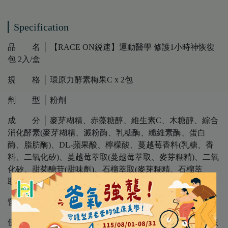
Specification
品 名 │ 【RACE ON鋭速】運動醫學 修護1小時神恢復
包 2入/盒
規 格 │ 環原力酵素梅果C x 2包
劑 型 │ 粉劑
成 分 │ 麥芽糊精、赤藻糖醇、維生素C、木糖醇、綜合
消化酵素(麥芽糊精、澱粉酶、乳糖酶、纖維素酶、蛋白
酶、脂肪酶)、DL-蘋果酸、檸檬酸、蔓越莓香料(乳糖、香
料、二氧化矽)、蔓越莓萃取(蔓越莓萃取、麥芽糊精)、二氧
化矽、甜菊醣苷(甜味劑)、石榴萃取(麥芽糊精、石榴萃
取)、氯化鉀、蔗糖素(甜味劑)
營養標示 │詳見圖示
使用方法 │ 每包以100-400cc沖泡，運動或餐後1小時黃金恢