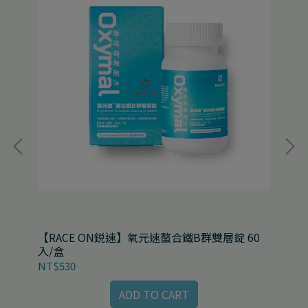
盒
【RACE ON鋭速】氧元速螯合鐵B群雙層錠 60
【R
入/盒
級版
NT$530
NT
ADD TO CART