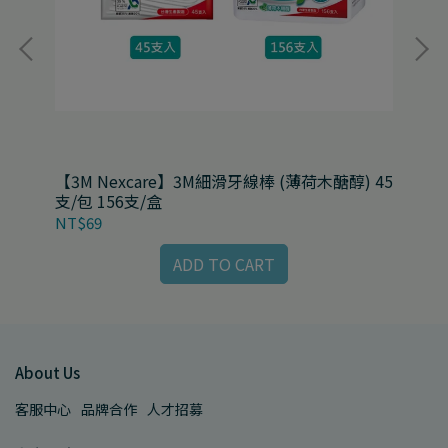
 1
【3M Nexcare】3M細滑牙線棒 (薄荷木醣醇) 45
【3
支/包 156支/盒
包 
NT$69
NT
ADD TO CART
About Us
客服中心
品牌合作
人才招募