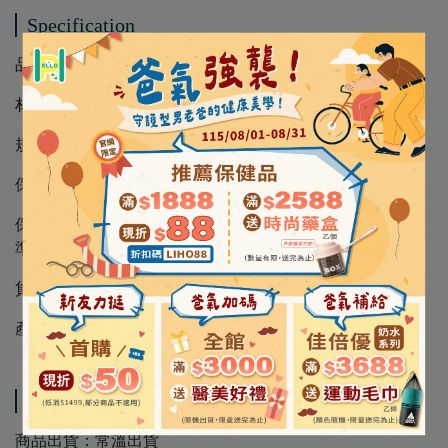
Specification
品 名 │ 歐樂B Oral-B 無蠟牙線 50M
材 質 │ 尼龍、保麗棉
規 格 │ 2入/盒
保存方法 │ 請置於乾燥陰涼處
保存期限 │ 5年 ( 因每批效期可能不同，請以外包裝標示為
準 )
貨 源 │公司貨
產 地 │ 愛爾蘭
Shipping Method
商品出貨：常溫出貨