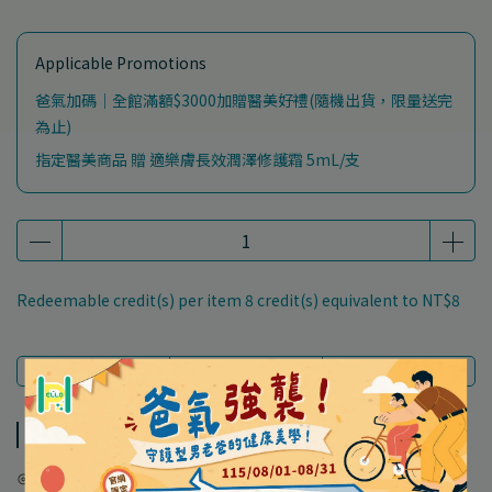
Applicable Promotions
爸氣加碼｜全館滿額$3000加贈醫美好禮(隨機出貨，限量送完
為止)
指定醫美商品 贈 適樂膚長效潤澤修護霜 5mL/支
Redeemable credit(s) per item
8
credit(s) equivalent to
NT$8
Description
Specification
Shipping Method
Description
⊙敏感肌適用