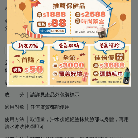
⊙維生素原B5
⊙不含皂鹼、香精、Paraben 類防腐劑等容易刺激肌膚的成
分
Specification
品 名 │ 【理膚寶水 LA ROCHE-POSAY】B5全面修復
保濕清潔露
規 格 │ 100mL/條、200mL/罐
成 分 │ 請詳見產品外包裝標示
適用對象 │ 任何膚質都能使用
使用方法 │ 取適量，沖水後輕輕塗抹於臉部或身體，再用
清水沖洗乾淨即可