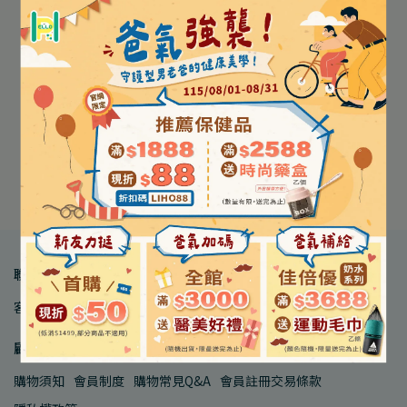
【3M Nexcare】HAPPY
【ONEDER 旺達棉品】OK
KIDS OK繃 酷炫款/魔法款
蹦 多種款式 20入/盒
(未滅菌) 20片/盒
NT$120
NT$99
NT$110
加入購物車
加入購物車
聯絡我們
客服中心
品牌合作
人才招募
顧客服務
購物須知
會員制度
購物常見Q&A
會員註冊交易條款