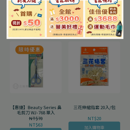
【舒特膚Cetaphil】日間
小天使 生理沖洗器 350mL
進階防禦精華30mL/罐
NT$1,090
NT$60
NT$959
NT$45
加入購物車
加入購物車
【惠捷】Beauty Series 鼻
三花伸縮指套 20入/包
毛剪刀 WJ-768 單入
NT$70
NT$20
NT$63
加入購物車