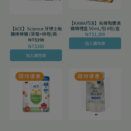
【KAWA巧活】烏骨陶甕滴
雞精禮盒 50mL/包 6包/盒
【ACE】Science 牙博士無
糖棒棒糖 (草莓+柳橙/英式
NT$1,200
牛奶糖+香草/葡萄+青蘋
NT$190
加入購物車
果) 8支/袋
NT$165
加入購物車