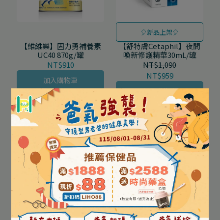
🎈新品上架🎈
【維維樂】固力勇補養素
【舒特膚Cetaphil】夜間
UC40 870g/罐
喚新修護精華30mL/罐
NT$910
NT$1,090
NT$959
加入購物車
加入購物車
🎈新品上架🎈