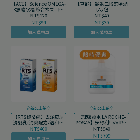
【ACE】Science OMEGA-
【重餘】 霧狀二段式噴頭
3無糖軟糖 綜合水果口味
1入/包
10顆/包
NT$120
NT$40
NT$99
NT$30
加入購物車
加入購物車
🎈新品上架🎈
🎈新品上架🎈
【RTS綠蒂絲】去頭皮屑
【理膚寶水 LA ROCHE-
洗髮乳(清爽配方/溫和配
POSAY】安得利UVAIR空
方)200g/罐
氣感極效精華防曬 50mL/
NT$400
NT$940
罐
NT$799
加入購物車