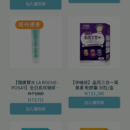
加入購物車
【理膚寶水 LA ROCHE-
【孕哺兒】晶亮三合一葉
POSAY】全日長效玻尿酸
黃素 軟膠囊 30粒/盒
修護保濕乳 清爽型 40mL/
NT$860
NT$1,200
支
NT$731
加入購物車
加入購物車