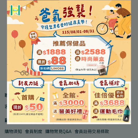
【亞培】管灌安素(均衡管
灌) 237mL/罐 24罐/箱
NT$1,810
เพิ่มลงในตะกร้า
聯絡我們
客服中心
品牌合作
人才招募
顧客服務
購物須知
會員制度
購物常見Q&A
會員註冊交易條款