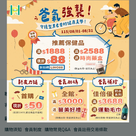
【Sagami】相模元祖衛生
套 0.01 0.02 (標準裝/大碼
裝/極潤裝)
NT$259
ขายหมดแล้ว
聯絡我們
客服中心
品牌合作
人才招募
顧客服務
購物須知
會員制度
購物常見Q&A
會員註冊交易條款