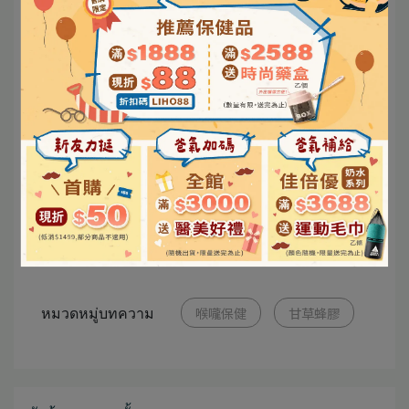
หมวดหมู่บทความ
喉嚨保健
甘草蜂膠