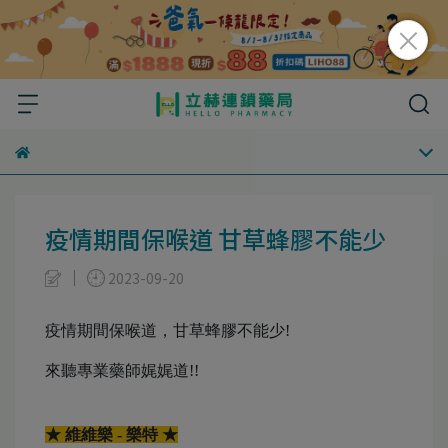
疫情期間保喉道 甘草蜂膠不能少
2023-09-20
疫情期間保喉道，甘草蜂膠不能少!
來聽專業藥師娓娓道!!
★ 維維樂 - 樂特 ★