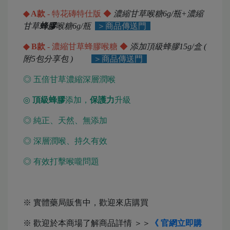
◆ A款
- 特花磚特仕版 ◆
濃縮甘草喉糖6g/瓶+濃縮
甘草
蜂膠
喉糖6g/瓶
＞商品傳送門
◆ B款
- 濃縮甘草蜂膠喉糖 ◆
添加頂級蜂膠15g/盒 (
附5包分享包 )
＞商品傳送門
◎ 五倍甘草濃縮深層潤喉
◎
頂級蜂膠
添加，
保護力
升級
◎ 純正、天然、無添加
◎ 深層潤喉、持久有效
◎ 有效打擊喉嚨問題
※ 實體藥局販售中，歡迎來店購買
※ 歡迎於本商場了解商品詳情 ＞＞
《 官網立即購