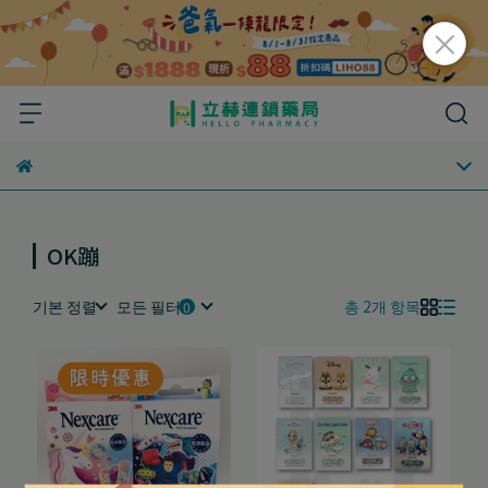
OK蹦
기본 정렬
모든 필터
총 2개 항목