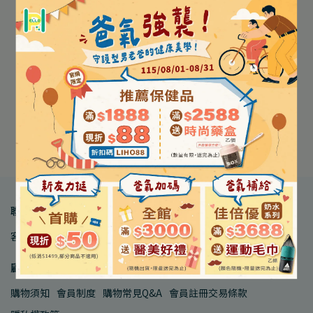
【3M Nexcare】HAPPY
【ONEDER 旺達棉品】OK
KIDS OK繃 酷炫款/魔法款
蹦 多種款式 20入/盒
(未滅菌) 20片/盒
NT$120
NT$99
NT$110
장바구니에 추가
장바구니에 추가
聯絡我們
客服中心
品牌合作
人才招募
顧客服務
購物須知
會員制度
購物常見Q&A
會員註冊交易條款