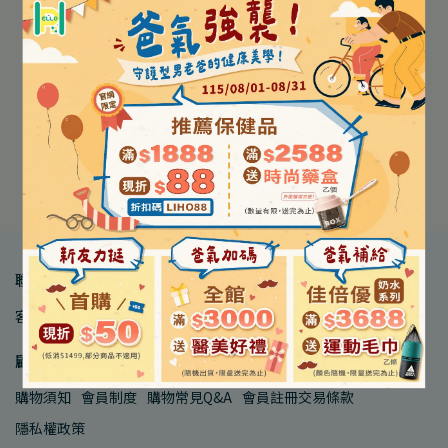
【嬌生】嬰兒油 125mL/瓶
【嬌生】嬰兒純水柔濕巾
300mL/瓶 500mL/瓶
加厚型 80抽/包
NT$120
NT$55
장바구니에 추가
장바구니에 추가
聯絡我們
客服中心
品牌合作
人才招募
顧客服務
購物須知
會員制度
購物常見Q&A
會員註冊交易條款
隱私權政策