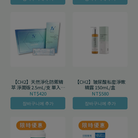
【CH2】天然淨化防禦精
【CH2】玻尿酸私密淨嫰
萃 淨潤版 2.5mL/支 單入/5
精露 150mL/盒
入/盒
NT$420
NT$580
장바구니에 추가
장바구니에 추가