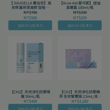
【 SAUGELLA 賽吉兒】高
【Acne Aid 愛可妮】控油
效修護保濕凝膠 加強型
潔膚露 100ml/瓶
30mL/瓶
NT$780
NT$330
NT$585
NT$209
장바구니에 추가
장바구니에 추가
【CH2】天然淨化防禦精
【CH2】天然淨化防禦噴
萃 全效緊實版 2.5mL/支 7
霧 50mL/瓶
支/盒
NT$3,280
NT$499
장바구니에 추가
장바구니에 추가