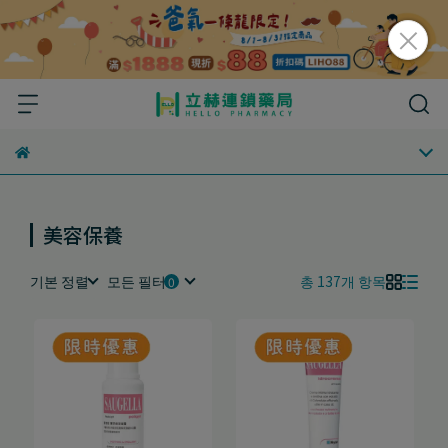
美容保養
기본 정렬
모든 필터
총 137개 항목