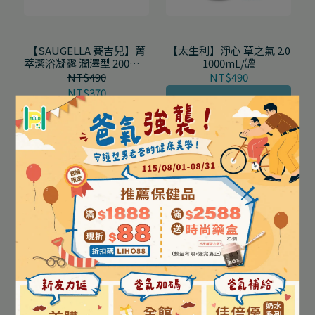
【SAUGELLA 賽吉兒】菁
【太生利】淨心 草之氣 2.0
萃潔浴凝露 潤澤型 200mL/
1000mL/罐
瓶
NT$490
NT$490
NT$370
장바구니에 추가
장바구니에 추가
【太生利】淨白 花之氣
【太生利】緊緻 果之氣