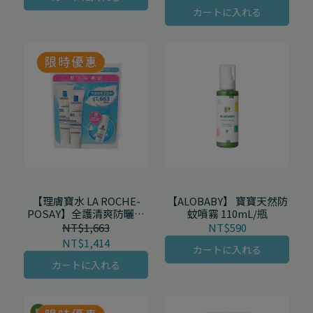
カートに入れる
【理膚寶水 LA ROCHE-
【ALOBABY】 寶寶天然防
POSAY】全護清爽防曬液
蚊噴霧 110mL/瓶
透明色雙入組
NT$1,663
NT$590
NT$1,414
カートに入れる
カートに入れる