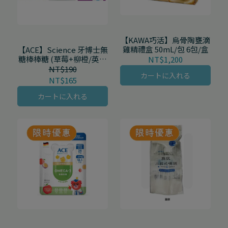
【KAWA巧活】烏骨陶甕滴
雞精禮盒 50mL/包 6包/盒
【ACE】Science 牙博士無
糖棒棒糖 (草莓+柳橙/英式
NT$1,200
牛奶糖+香草/葡萄+青蘋
NT$190
カートに入れる
果) 8支/袋
NT$165
カートに入れる