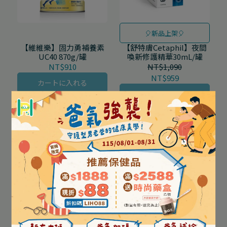
🎈新品上架🎈
【維維樂】固力勇補養素
【舒特膚Cetaphil】夜間
UC40 870g/罐
喚新修護精華30mL/罐
NT$910
NT$1,090
NT$959
カートに入れる
カートに入れる
🎈新品上架🎈