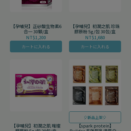
【孕哺兒】正矽酸生物素6
【孕哺兒】初潤之肌 珍珠
合一 30顆/盒
膠原粉 5g/包 30包/盒
NT$1,200
NT$1,680
カートに入れる
カートに入れる
🎈新品上架🎈
【孕哺兒】初潤之肌 璀璨
【spark protein】
膠原粉 5g/包 30包/盒
Builder 長效型乳清蛋白飲