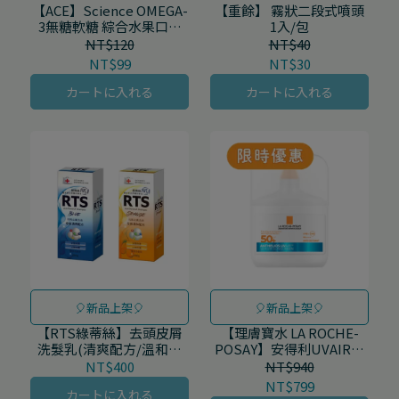
【ACE】Science OMEGA-
【重餘】 霧狀二段式噴頭
3無糖軟糖 綜合水果口味
1入/包
10顆/包
NT$120
NT$40
NT$99
NT$30
カートに入れる
カートに入れる
🎈新品上架🎈
🎈新品上架🎈
【RTS綠蒂絲】去頭皮屑
【理膚寶水 LA ROCHE-
洗髮乳(清爽配方/溫和配
POSAY】安得利UVAIR空
方)200g/罐
氣感極效精華防曬 50mL/
NT$400
NT$940
罐
NT$799
カートに入れる