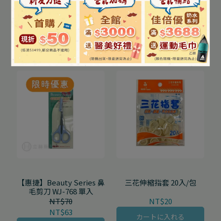
【舒特膚Cetaphil】日間
小天使 生理沖洗器 350mL
進階防禦精華30mL/罐
NT$1,090
NT$60
NT$959
NT$45
カートに入れる
カートに入れる
【惠捷】Beauty Series 鼻
三花伸縮指套 20入/包
毛剪刀 WJ-768 單入
NT$70
NT$20
NT$63
カートに入れる