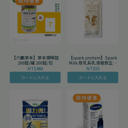
【六鵬草本】草本潤喉錠
【spark protein】Spark
200錠/罐 200錠/包
Milk 厚乳系乳清極致生乳
（無甜味）30g/包
NT$480
NT$55
カートに入れる
カートに入れる