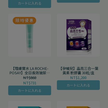
カートに入れる
【理膚寶水 LA ROCHE-
【孕哺兒】晶亮三合一葉
POSAY】全日長效玻尿酸
黃素 軟膠囊 30粒/盒
修護保濕乳 清爽型 40mL/
NT$860
NT$1,200
支
NT$731
カートに入れる
カートに入れる