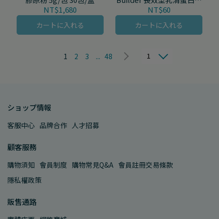
系列 (多種口味) 33-38g/包
NT$1,680
NT$60
カートに入れる
カートに入れる
1
1
2
3
...
48
ショップ情報
客服中心
品牌合作
人才招募
顧客服務
購物須知
會員制度
購物常見Q&A
會員註冊交易條款
隱私權政策
販售通路