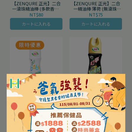
【ZENQURE 正光】二合
【ZENQURE 正光】二合
一滾珠精油棒 (多款香味)
一精油棒 薄荷 (無滾珠)
2mL/瓶
2mL/瓶
NT$80
NT$75
カートに入れる
カートに入れる
【叮寧】寶貝有機精油小
【叮寧】小黑蚊超長效防
黑蚊防蚊液 80mL/瓶
蚊液 90mL/瓶
NT$259
NT$219
NT$239
カートに入れる
カートに入れる