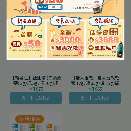
【新萬仁】綠油精 (乙類成
【曼秀雷敦】曼秀雷敦軟
藥) 3g/瓶 5g/瓶 10g/瓶
膏 12g/罐 35g/罐 75g/罐
NT$75
NT$85
カートに入れる
カートに入れる