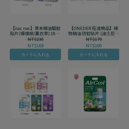
【nac nac】草本精油驅蚊
【ONEDER 旺達棉品】植
貼片(檸檬桉/薰衣草) 18入/
物精油 防蚊貼片 (迪士尼公
盒
主/復仇者聯盟/冰雪奇緣)
NT$230
NT$179
12入/盒
NT$169
NT$160
カートに入れる
カートに入れる