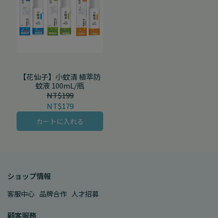
【花仙子】小蚊清 植萃防
蚊液 100mL/瓶
NT$199
NT$179
カートに入れる
ショップ情報
客服中心
品牌合作
人才招募
顧客服務