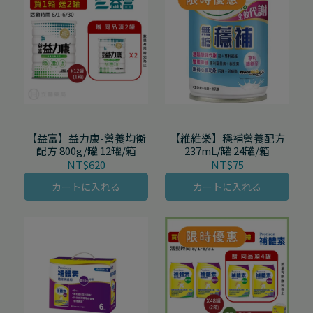
【益富】益力康-營養均衡
【維維樂】穩補營養配方
配方 800g/罐 12罐/箱
237mL/罐 24罐/箱
NT$620
NT$75
カートに入れる
カートに入れる