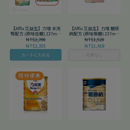
【Affix 艾益生】力增 未洗
【Affix 艾益生】力增 糖尿
腎配方 (原味低糖) 237mL/
病配方 (原味無糖) 237mL/
罐 24罐/箱
罐 18罐/箱 24罐/箱
NT$2,390
NT$1,520
NT$2,355
NT$1,419
カートに入れる
在庫なし