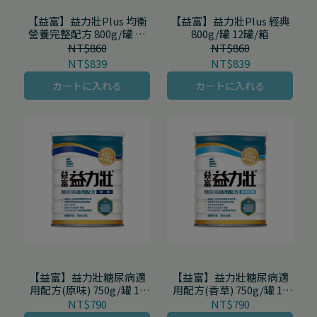
【益富】益力壯Plus 均衡
【益富】益力壯Plus 經典
營養完整配方 800g/罐 12
800g/罐 12罐/箱
罐/箱
NT$860
NT$860
NT$839
NT$839
カートに入れる
カートに入れる
【益富】益力壯糖尿病適
【益富】益力壯糖尿病適
用配方(原味) 750g/罐 12
用配方(香草) 750g/罐 12
罐/箱
罐/箱
NT$790
NT$790