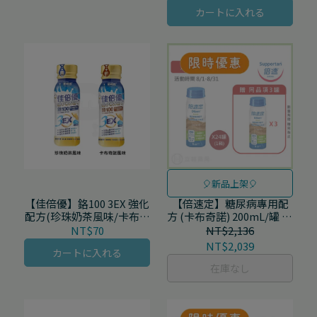
カートに入れる
🎈新品上架🎈
【佳倍優】鉻100 3EX 強化
【倍速定】糖尿病專用配
配方(珍珠奶茶風味/卡布奇
方 (卡布奇諾) 200mL/罐 24
諾風味) 237mL/瓶 24瓶/箱
罐/箱
NT$70
NT$2,136
NT$2,039
カートに入れる
在庫なし