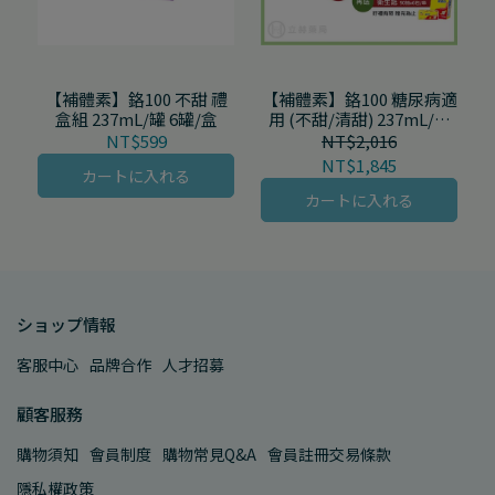
【補體素】鉻100 不甜 禮
【補體素】鉻100 糖尿病適
盒組 237mL/罐 6罐/盒
用 (不甜/清甜) 237mL/罐
24罐/箱
NT$599
NT$2,016
NT$1,845
カートに入れる
カートに入れる
ショップ情報
客服中心
品牌合作
人才招募
顧客服務
購物須知
會員制度
購物常見Q&A
會員註冊交易條款
隱私權政策