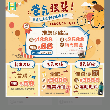
🎈新品上架🎈
【益富】益力壯 900g/罐
【益富】益力壯 百分百乳
12罐/箱
清蛋白 500g/罐
NT$790
NT$833
NT$750
NT$750
カートに入れる
カートに入れる