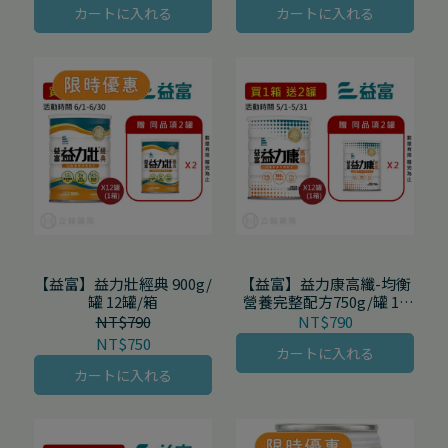
カートに入れる
カートに入れる
【益富】益力壯經典 900g/
【益富】益力康高纖-均衡
罐 12罐/箱
營養完整配方750g/罐 12
罐/箱
NT$790
NT$790
NT$750
カートに入れる
カートに入れる