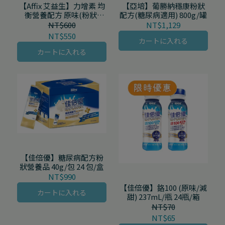
【Affix 艾益生】力增素 均
【亞培】葡勝納穩康粉狀
衡營養配方 原味(粉狀)
配方(糖尿病適用) 800g/罐
850g/罐
NT$600
NT$1,129
NT$550
カートに入れる
カートに入れる
【佳倍優】糖尿病配方粉
狀營養品 40g/包 24 包/盒
NT$990
【佳倍優】鉻100 (原味/減
カートに入れる
甜) 237mL/瓶 24瓶/箱
NT$70
NT$65