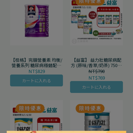
【桂格】完膳營養素 均衡/
【益富】 益力壯糖尿病配
營養系列 糖尿病穩健配方
方 (原味/香草/奶茶) 750g/
900g/罐
罐 250mL/罐 24罐/箱 (買
NT$829
NT$790
250mL-1箱送2罐)
NT$769
カートに入れる
カートに入れる