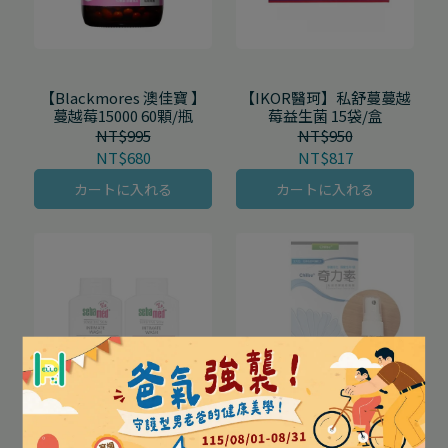
【Blackmores 澳佳寶 】
【IKOR醫珂】私舒蔓蔓越
蔓越莓15000 60顆/瓶
莓益生菌 15袋/盒
NT$995
NT$950
NT$680
NT$817
カートに入れる
カートに入れる