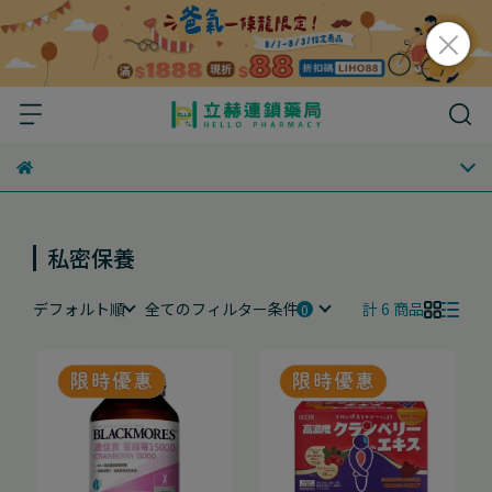
私密保養
デフォルト順
全てのフィルター条件
計 6 商品