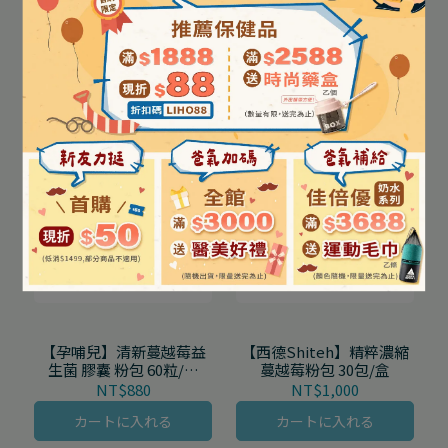
【seba med 施巴】5.5護
【奇力素】私密防禦護理
潔露 (一般型PH3.8/黃金女
噴劑 30mL/盒【此商品無
郎PH6.8) 200mL/瓶
法網路訂購，歡迎洽詢】
NT$420
NT$300
在庫なし
在庫なし
【孕哺兒】清新蔓越莓益
【西德Shiteh】精粹濃縮
生菌 膠囊 粉包 60粒/盒
蔓越莓粉包 30包/盒
3g*24包/盒
NT$880
NT$1,000
カートに入れる
カートに入れる