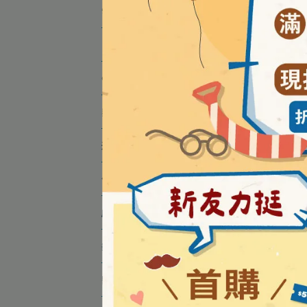
🌸俏正美應援美麗專區
💉防疫專區
❤️醫美品牌專區
赫赫漢方
運動補給
保健食品
成人營養
樂齡生活
醫材用品