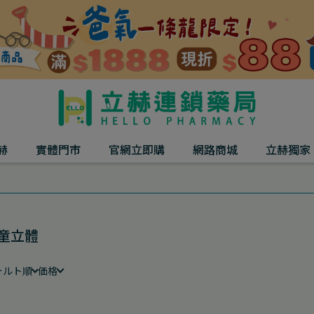
赫
實體門市
官網立即購
網路商城
立赫獨家
童立體
ォルト順
価格