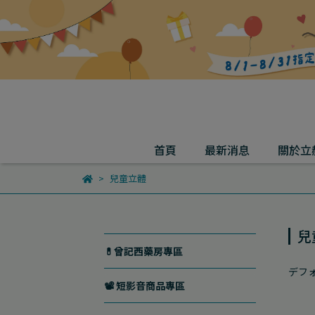
首頁
最新消息
關於立
兒童立體
兒
💊曾記西藥房專區
デフ
📽️ 短影音商品專區