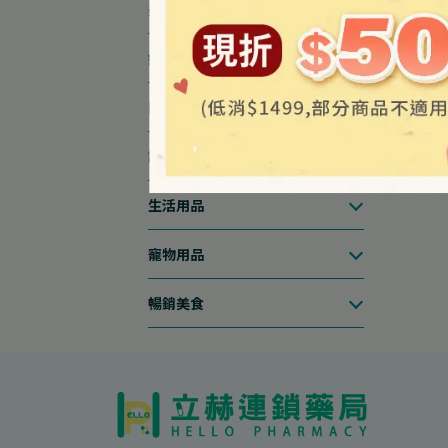
美容保養
媽咪寶貝
口腔護理
護眼專區
生活用品
寵物用品
暢銷美食