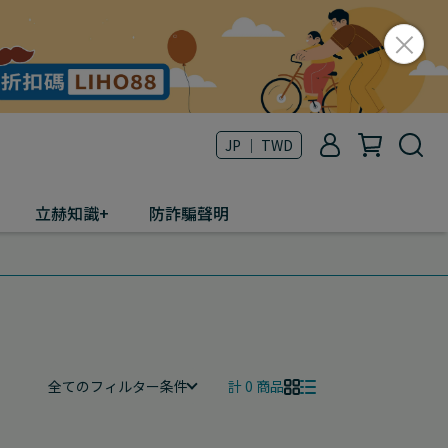
JP ｜ TWD
立赫知識+
防詐騙聲明
全てのフィルター条件
計 0 商品