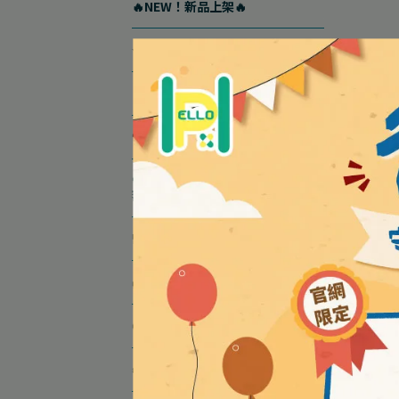
🔥NEW！新品上架🔥
⭐人氣熱銷TOP 15⭐
🔥新春熱銷零食推薦🔥
💙爸氣守護｜LIHO88活動專區
💙爸氣補給｜指定營養品，滿
額送好禮
🎒開學自由配｜A+B折$58
🌿除穢防蚊專區
🧓成人營養品優惠中
☘️Custos減碳優惠專區