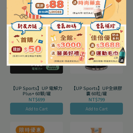
Add to Cart
Add to Cart
【UP Sports】UP 電解力
【UP Sports】UP全鎂膠
Plus+ 60顆/罐
囊 60粒/罐
NT$699
NT$799
Add to Cart
Add to Cart