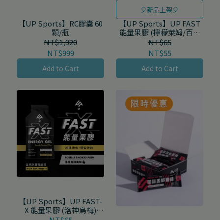
🎈新品上架🎈
【UP Sports】RC膠囊 60
【UP Sports】UP FAST
顆/瓶
能量果膠 (檸檬萊姆/百香
蜜桃/海鹽莓果/酸櫻桃汁/
NT$1,920
NT$65
沁涼藍莓/芒果青) 45g/包
NT$999
NT$55
Add to Cart
Add to Cart
【UP Sports】UP FAST-
X 能量果膠 (洛神烏梅)
45g/包
NT$65