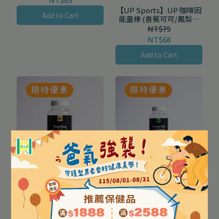
【UP Sports】UP 咖啡因
Add to Cart
能量棒 (香蕉可可/鳳梨可
可/芒果可可)26g/包 28g/
NT$75
包
NT$68
Add to Cart
【UP Sports】UP 牛磺酸
【UP Sports】UP 綠茶咖
膠囊 60顆/瓶
啡因膠囊 60顆/瓶
NT$699
NT$850
NT$599
NT$750