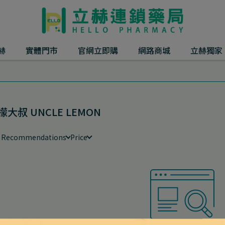
赫
實體門市
官網立即購
網路商城
立赫獨家
檬大叔 UNCLE LEMON
e Recommendations
Price