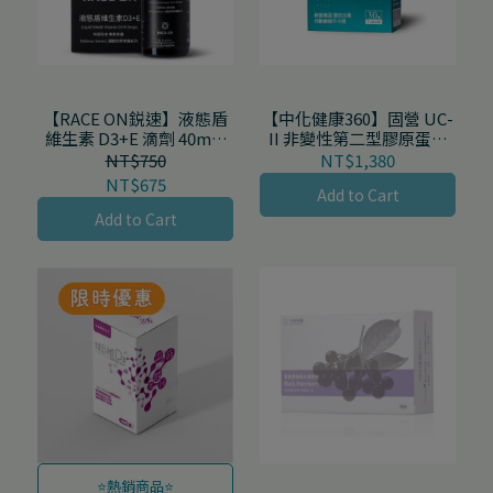
【RACE ON鋭速】液態盾
【中化健康360】固營 UC-
維生素 D3+E 滴劑 40mL/
II 非變性第二型膠原蛋白
盒
30顆/盒
NT$750
NT$1,380
NT$675
Add to Cart
Add to Cart
⭐熱銷商品⭐