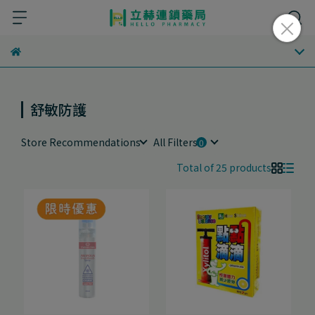
舒敏防護
Store Recommendations
All Filters
Total of 25 products