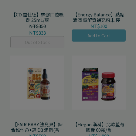
【CD 嘉仕德】蜂膠口腔噴
【Energy Balance】點點
劑 25mL/瓶
滴滴 電解質補充粉末 檸檬
口味 4包/盒
NT$350
NT$100
NT$333
Add to Cart
Out of Stock
【FAIR BABY 法兒貝】綜
【Hegao 漢科】北歐藍莓
合維他命+鋅 D3 滴劑(香橙
膠囊 60顆/盒
口味) 50mL/罐
NT$599
NT$1,800