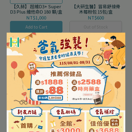
【大研生醫】冒易舒接骨
【久赫】 超維D3+ Super
木莓粉包 15包/盒
D3 Plus 維他命D 180 顆/盒
NT$600
NT$1,000
Out of Stock
Add to Cart
【大研生醫】維生素D3膠
【孕哺兒】小兒專用 日本
囊 90錠/盒
乳鐵蛋白口嚼錠 草莓優酪
口味 120顆/盒
NT$600
NT$499
Out of Stock
Add to Cart