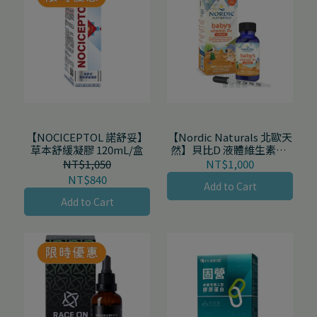
【NOCICEPTOL 諾舒妥】
【Nordic Naturals 北歐天
草本舒緩凝膠 120mL/盒
然】貝比D 液體維生素D3
滴劑 (嬰幼兒適用) 22.5mL/
NT$1,050
NT$1,000
罐
NT$840
Add to Cart
Add to Cart