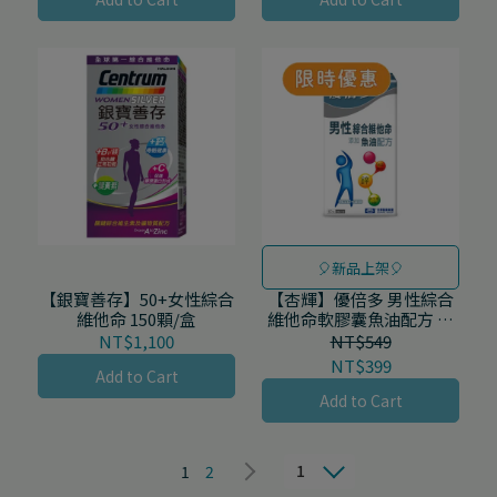
🎈新品上架🎈
【銀寶善存】50+女性綜合
【杏輝】優倍多 男性綜合
維他命 150顆/盒
維他命軟膠囊魚油配方 60
粒/盒
NT$1,100
NT$549
NT$399
Add to Cart
Add to Cart
1
1
2