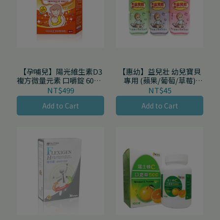
【孕哺兒】陽光維生素D3
【惠幼】益兒壯 幼兒寶貝
複方微量元素 口嚼錠 60顆/
專用 (蘋果/葡萄/草莓)
盒
360mL/瓶
NT$499
NT$45
Add to Cart
Add to Cart