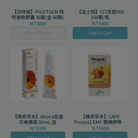
【派特健】PILOTGEN 飛
【溫士頓】C口含錠500
特健軟膠囊 30顆/盒 60顆/
100顆/瓶
NT$880
NT$400
Out of Stock
Add to Cart
【維奇草本】Aboca金盞
【維奇草本】CAPE
花嫩膚霜 50mL/盒
Propol2 EMF 雙蜂膠噴霧
30 mL/盒
NT$550
NT$650
Add to Cart
Add to Cart