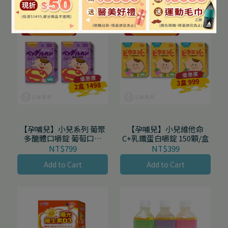
【孕哺兒】小兒系列 葡聚
【孕哺兒】小兒維他命
多醣體口嚼錠 葡萄口味
C+乳鐵蛋白嚼錠 150顆/盒
150顆/盒
NT$799
NT$399
Add to Cart
Add to Cart